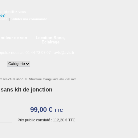
t :
identifiez-vous
ide)
nier
|
Valider ma commande
imiteur de son
Location Sono,
Eclairage
lez nous au 01 44 73 07 07 -
avls@avls.fr
m structure sono
>
Structure triangulaire alu 290 mm
sans kit de jonction
99,00 €
TTC
Prix public constaté :
112,20 €
TTC