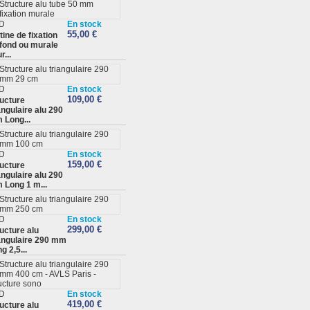
D
En stock
55,00 €
tine de fixation
fond ou murale
r...
D
En stock
109,00 €
ucture
angulaire alu 290
 Long...
D
En stock
159,00 €
ucture
angulaire alu 290
 Long 1 m...
D
En stock
299,00 €
ucture alu
angulaire 290 mm
g 2,5...
D
En stock
419,00 €
ucture alu