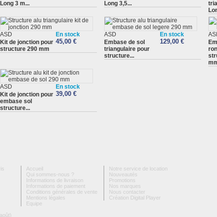
Long 3 m...
Long 3,5...
tri
Lon
ASD
En stock
ASD
En stock
AS
45,00 €
129,00 €
Kit de jonction pour
Embase de sol
Em
structure 290 mm
triangulaire pour
ro
structure...
str
m
ASD
En stock
39,00 €
Kit de jonction pour
embase sol
structure...
is
Accueil
Notre service de location
Qui sommes-nous ?
Nouveautés
Informations de livraison
Promotions
Informations de paiement
Nos marques
Conditions générales de vente
Nous contacter
Mentions légales
Création Digital Player
Equipe
août)