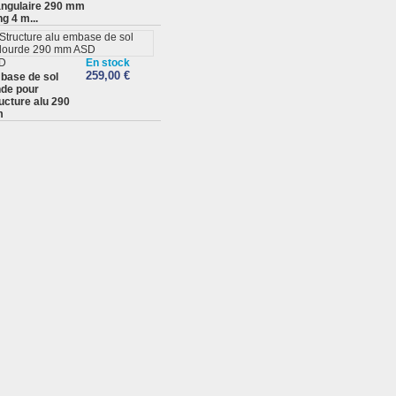
angulaire 290 mm
g 4 m...
D
En stock
259,00 €
base de sol
nde pour
ucture alu 290
m