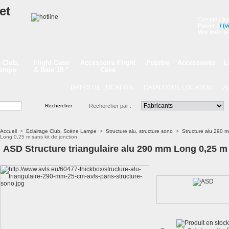
Compte clien
Panier :
/
(v
Voir mon pa
 Club,
Flight Case
Accessoire Flight
Pupitre
Accessoires
L
Lampe
& Baie 19 "
Case
DATES DE LOCATION
CATALOGUE LOCATION
Appe
Rechercher par :
Accueil
>
Eclairage Club, Scéne Lampe
>
Structure alu, structure sono
>
Structure alu 290 m
Long 0,25 m sans kit de jonction
ASD Structure triangulaire alu 290 mm Long 0,25 m 