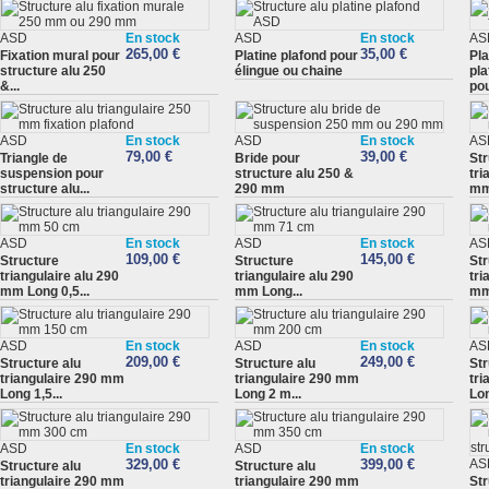
ASD
En stock
ASD
En stock
AS
265,00 €
35,00 €
Fixation mural pour
Platine plafond pour
Pla
structure alu 250
élingue ou chaine
pla
&...
pou
ASD
En stock
ASD
En stock
AS
79,00 €
39,00 €
Triangle de
Bride pour
Str
suspension pour
structure alu 250 &
tri
structure alu...
290 mm
mm
ASD
En stock
ASD
En stock
AS
109,00 €
145,00 €
Structure
Structure
Str
triangulaire alu 290
triangulaire alu 290
tri
mm Long 0,5...
mm Long...
mm
ASD
En stock
ASD
En stock
AS
209,00 €
249,00 €
Structure alu
Structure alu
Str
triangulaire 290 mm
triangulaire 290 mm
tri
Long 1,5...
Long 2 m...
Lon
ASD
En stock
ASD
En stock
329,00 €
399,00 €
AS
Structure alu
Structure alu
triangulaire 290 mm
triangulaire 290 mm
Str