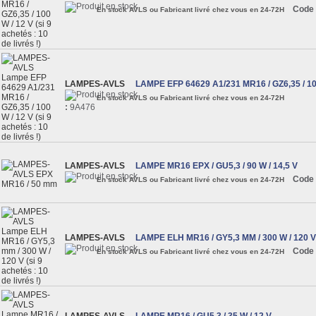
Code 
En stock AVLS ou Fabricant livré chez vous en 24-72H
LAMPES-AVLS
LAMPE EFP 64629 A1/231 MR16 / GZ6,35 / 10
En stock AVLS ou Fabricant livré chez vous en 24-72H
:
9A476
LAMPES-AVLS
LAMPE MR16 EPX / GU5,3 / 90 W / 14,5 V
Code 
En stock AVLS ou Fabricant livré chez vous en 24-72H
LAMPES-AVLS
LAMPE ELH MR16 / GY5,3 MM / 300 W / 120 V
Code 
En stock AVLS ou Fabricant livré chez vous en 24-72H