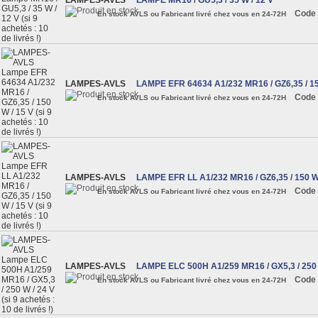
LAMPES-AVLS
LAMPE MR16 / GU5,3 / 35 W / 12 V
Code 
En stock AVLS ou Fabricant livré chez vous en 24-72H
LAMPES-AVLS
LAMPE EFR 64634 A1/232 MR16 / GZ6,35 / 1
Code 
En stock AVLS ou Fabricant livré chez vous en 24-72H
LAMPES-AVLS
LAMPE EFR LL A1/232 MR16 / GZ6,35 / 150 W 
Code 
En stock AVLS ou Fabricant livré chez vous en 24-72H
LAMPES-AVLS
LAMPE ELC 500H A1/259 MR16 / GX5,3 / 250 
Code 
En stock AVLS ou Fabricant livré chez vous en 24-72H