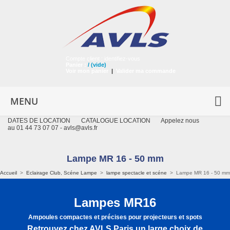
Compte client :
identifiez-vous
Panier :
/
(vide)
Voir mon panier
|
Valider ma commande
MENU
DATES DE LOCATION
CATALOGUE LOCATION
Appelez nous
au 01 44 73 07 07 -
avls@avls.fr
Lampe MR 16 - 50 mm
Accueil
>
Eclairage Club, Scéne Lampe
>
lampe spectacle et scéne
>
Lampe MR 16 - 50 mm
Lampes MR16
Ampoules compactes et précises pour projecteurs et spots
Retrouvez chez AVLS Paris un large choix de