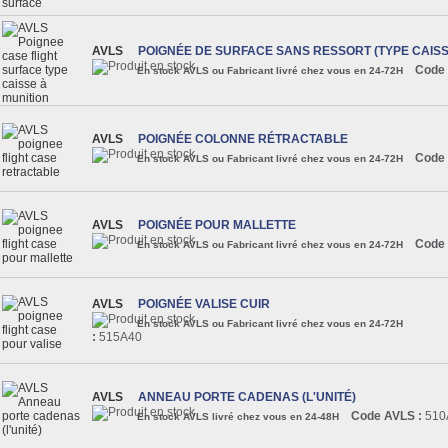
AVLS
POIGNÉE DE SURFACE SANS RESSORT (TYPE CAISS
Code 
En stock AVLS ou Fabricant livré chez vous en 24-72H
AVLS
POIGNÉE COLONNE RÉTRACTABLE
Code 
En stock AVLS ou Fabricant livré chez vous en 24-72H
AVLS
POIGNÉE POUR MALLETTE
Code 
En stock AVLS ou Fabricant livré chez vous en 24-72H
AVLS
POIGNÉE VALISE CUIR
En stock AVLS ou Fabricant livré chez vous en 24-72H
:
515A40
AVLS
ANNEAU PORTE CADENAS (L'UNITÉ)
Code AVLS :
510
En stock AVLS livré chez vous en 24-48H