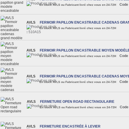
Code 
En stock AVLS ou Fabricant livré chez vous en 24-72H
AVLS
FERMOIR PAPILLON ENCASTRABLE CADENAS GRA
En stock AVLS ou Fabricant livré chez vous en 24-72H
:
510A15
AVLS
FERMOIR PAPILLON ENCASTRABLE MOYEN MODÈL
Code 
En stock AVLS ou Fabricant livré chez vous en 24-72H
AVLS
FERMOIR PAPILLON ENCASTRABLE CADENAS MOY
Code 
En stock AVLS ou Fabricant livré chez vous en 24-72H
AVLS
FERMETURE OPEN ROAD RECTANGULAIRE
Code
En stock AVLS ou Fabricant livré chez vous en 24-72H
AVLS
FERMETURE ENCASTRÉE À LEVIER