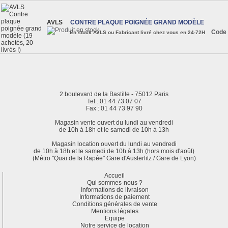
AVLS
CONTRE PLAQUE POIGNÉE GRAND MODÈLE
Code 
En stock AVLS ou Fabricant livré chez vous en 24-72H
2 boulevard de la Bastille - 75012 Paris
Tel : 01 44 73 07 07
Fax : 01 44 73 97 90
Magasin vente ouvert du lundi au vendredi
de 10h à 18h et le samedi de 10h à 13h
Magasin location ouvert du lundi au vendredi
de 10h à 18h et le samedi de 10h à 13h (hors mois d'août)
(Métro "Quai de la Rapée" Gare d'Austerlitz / Gare de Lyon)
Accueil
Qui sommes-nous ?
Informations de livraison
Informations de paiement
Conditions générales de vente
Mentions légales
Equipe
Notre service de location