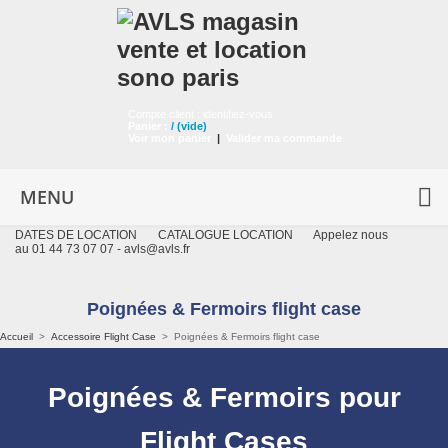
Compte client :
identifiez-vous
Panier :
/
(vide)
Voir mon panier
|
Valider ma commande
MENU
DATES DE LOCATION
CATALOGUE LOCATION
Appelez nous
au 01 44 73 07 07 -
avls@avls.fr
Poignées & Fermoirs flight case
Accueil
>
Accessoire Flight Case
>
Poignées & Fermoirs flight case
Poignées & Fermoirs pour
Flight Cases