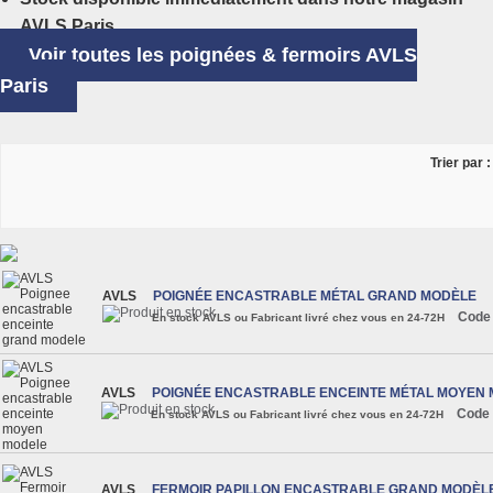
AVLS Paris.
Voir toutes les poignées & fermoirs AVLS
Paris
Trier par :
AVLS
POIGNÉE ENCASTRABLE MÉTAL GRAND MODÈLE
Code
En stock AVLS ou Fabricant livré chez vous en 24-72H
AVLS
POIGNÉE ENCASTRABLE ENCEINTE MÉTAL MOYEN
Code 
En stock AVLS ou Fabricant livré chez vous en 24-72H
AVLS
FERMOIR PAPILLON ENCASTRABLE GRAND MODÈL