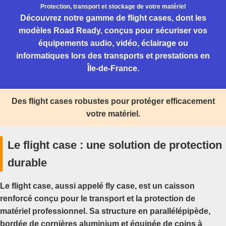
Protection, transport et stockage de votre matériel
Découvrez notre gamme de flight cases, dont les
modèles Road Ready, conçus pour sécuriser vos
équipements audio, vidéo, éclairage ou
informatiques lors des transports et prestations en
Île-de-France.
Des flight cases robustes pour protéger efficacement
votre matériel.
Le flight case : une solution de protection
durable
Le
flight case
, aussi appelé fly case, est un caisson
renforcé conçu pour le transport et la protection de
matériel professionnel. Sa structure en parallélépipède,
bordée de cornières aluminium et équipée de coins à