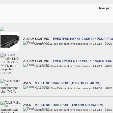
Trier par :
ALGAM LIGHTING
EVENTPAR44IP-X6-CASE FLY POUR PR
Code 
En stock AVLS ou Fabricant livré chez vous en 24-72H
ALGAM LIGHTING
EVENT-PAR-FC FLY POUR PROJECTEU
Code 
En stock AVLS ou Fabricant livré chez vous en 24-72H
AVLS
MALLE DE TRANSPORT (118 X 38 X H 40 CM)
Code 
En stock AVLS ou Fabricant livré chez vous en 24-72H
AVLS
MALLE DE TRANSPORT (120 X 60 X H 75,6 CM)
Code 
En stock AVLS ou Fabricant livré chez vous en 24-72H