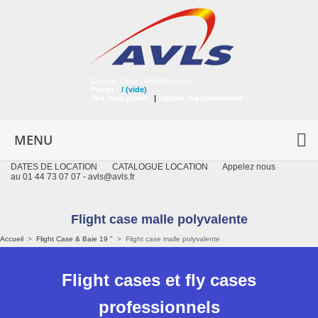
Compte client :
identifiez-vous
Panier :
/
(vide)
Voir mon panier
|
Valider ma commande
MENU
DATES DE LOCATION
CATALOGUE LOCATION
Appelez nous
au 01 44 73 07 07 -
avls@avls.fr
Flight case malle polyvalente
Accueil
>
Flight Case & Baie 19 "
>
Flight case malle polyvalente
Flight cases et fly cases
professionnels