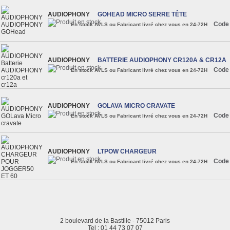
AUDIOPHONY
GOHEAD MICRO SERRE TÊTE
Code
En stock AVLS ou Fabricant livré chez vous en 24-72H
AUDIOPHONY
BATTERIE AUDIOPHONY CR120A & CR12A
Code
En stock AVLS ou Fabricant livré chez vous en 24-72H
AUDIOPHONY
GOLAVA MICRO CRAVATE
Code
En stock AVLS ou Fabricant livré chez vous en 24-72H
AUDIOPHONY
LTPOW CHARGEUR
Code
En stock AVLS ou Fabricant livré chez vous en 24-72H
2 boulevard de la Bastille - 75012 Paris
Tel : 01 44 73 07 07