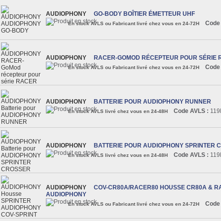
AUDIOPHONY
GO-BODY BOÎTIER ÉMETTEUR UHF
Code
En stock AVLS ou Fabricant livré chez vous en 24-72H
AUDIOPHONY
RACER-GOMOD RÉCEPTEUR POUR SÉRIE 
Code
En stock AVLS ou Fabricant livré chez vous en 24-72H
AUDIOPHONY
BATTERIE POUR AUDIOPHONY RUNNER
Code AVLS :
119
En stock AVLS livré chez vous en 24-48H
AUDIOPHONY
BATTERIE POUR AUDIOPHONY SPRINTER 
Code AVLS :
119
En stock AVLS livré chez vous en 24-48H
AUDIOPHONY
COV-CR80A/RACER80 HOUSSE CR80A & R
AUDIOPHONY
Code
En stock AVLS ou Fabricant livré chez vous en 24-72H