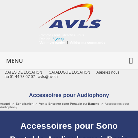
Compte client :
identifiez-vous
Panier :
/
(vide)
Voir mon panier
|
Valider ma commande
MENU
DATES DE LOCATION
CATALOGUE LOCATION
Appelez nous
au 01 44 73 07 07 -
avls@avls.fr
Accessoires pour Audiophony
Accueil
>
Sonorisation
>
Vente Enceinte sono Portable sur Batterie
>
Accessoires pour
Audiophony
Accessoires pour Sono