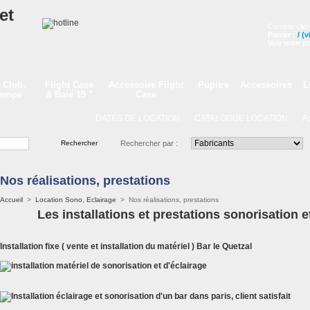
Compte clien
Panier :
/
(v
Voir mon pa
 Club,
Flight Case
Accessoire Flight
Pupitre
Accessoires
L
Lampe
& Baie 19 "
Case
DATES DE LOCATION
CATALOGUE LOCATION
Appe
Rechercher par :
Nos réalisations, prestations
Accueil
>
Location Sono, Eclairage
>
Nos réalisations, prestations
Les installations et prestations sonorisation 
Installation fixe ( vente et installation du matériel ) Bar le Quetzal