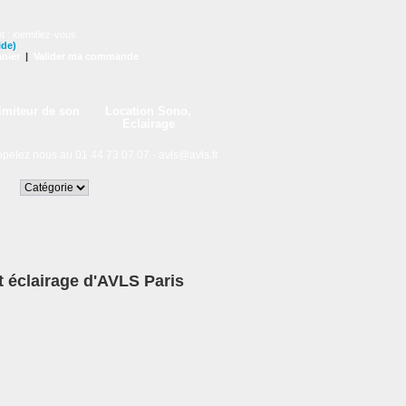
t :
identifiez-vous
ide)
nier
|
Valider ma commande
imiteur de son
Location Sono,
Eclairage
lez nous au 01 44 73 07 07 -
avls@avls.fr
et éclairage d'AVLS Paris