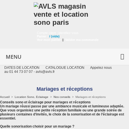
Compte client :
identifiez-vous
Panier :
/
(vide)
Voir mon panier
|
Valider ma commande
MENU
DATES DE LOCATION
CATALOGUE LOCATION
Appelez nous
au 01 44 73 07 07 -
avls@avls.fr
Mariages et réceptions
Accueil
>
Location Sono, Eclairage
>
Nos conseils
>
Mariages et réceptions
Conseils sono et éclairage pour mariages et réceptions
Un mariage réussi passe par une ambiance musicale et lumineuse adaptée.
Que vous organisiez une petite réception familiale ou une grande soirée de
plusieurs centaines d’invités, le choix de la sonorisation et de l’éclairage est
essentiel.
Quelle sonorisation choisir pour un mariage ?