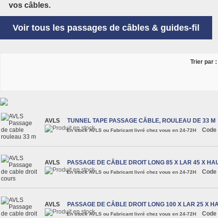
vos câbles.
Voir tous les passages de câbles & guides-fil
Trier par :
AVLS
TUNNEL TAPE PASSAGE CÂBLE, ROULEAU DE 33 M
Code 
En stock AVLS ou Fabricant livré chez vous en 24-72H
AVLS
PASSAGE DE CÂBLE DROIT LONG 85 X LAR 45 X HA
Code 
En stock AVLS ou Fabricant livré chez vous en 24-72H
AVLS
PASSAGE DE CÂBLE DROIT LONG 100 X LAR 25 X H
Code 
En stock AVLS ou Fabricant livré chez vous en 24-72H