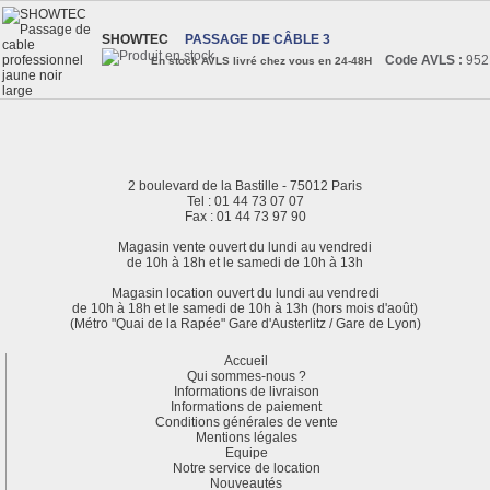
SHOWTEC
PASSAGE DE CÂBLE 3
Code AVLS :
952
En stock AVLS livré chez vous en 24-48H
2 boulevard de la Bastille - 75012 Paris
Tel : 01 44 73 07 07
Fax : 01 44 73 97 90
Magasin vente ouvert du lundi au vendredi
de 10h à 18h et le samedi de 10h à 13h
Magasin location ouvert du lundi au vendredi
de 10h à 18h et le samedi de 10h à 13h (hors mois d'août)
(Métro "Quai de la Rapée" Gare d'Austerlitz / Gare de Lyon)
Accueil
Qui sommes-nous ?
Informations de livraison
Informations de paiement
Conditions générales de vente
Mentions légales
Equipe
Notre service de location
Nouveautés