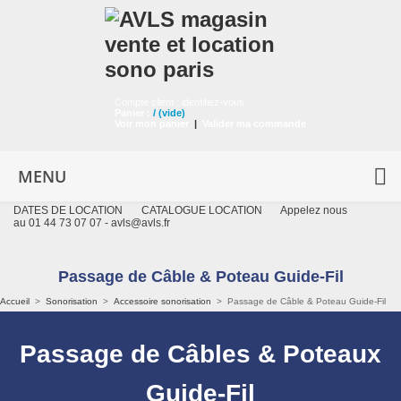
Compte client :
identifiez-vous
Panier :
/
(vide)
Voir mon panier
|
Valider ma commande
MENU
DATES DE LOCATION
CATALOGUE LOCATION
Appelez nous
au 01 44 73 07 07 -
avls@avls.fr
Passage de Câble & Poteau Guide-Fil
Accueil
>
Sonorisation
>
Accessoire sonorisation
>
Passage de Câble & Poteau Guide-Fil
Passage de Câbles & Poteaux
Guide-Fil