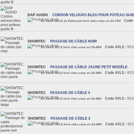
DAP AUDIO
CORDON VELOURS BLEU POUR POTEAU GUID
Code 
En stock AVLS ou Fabricant livré chez vous en 24-72H
SHOWTEC
PASSAGE DE CÂBLE NOIR
Code AVLS :
952
En stock AVLS livré chez vous en 24-48H
SHOWTEC
PASSAGE DE CÂBLE JAUNE PETIT MODÈLE
Code AVLS :
952
En stock AVLS livré chez vous en 24-48H
SHOWTEC
PASSAGE DE CÂBLE 4
Code AVLS :
952
En stock AVLS livré chez vous en 24-48H
SHOWTEC
PASSAGE DE CÂBLE 2
Code AVLS :
952
En stock AVLS livré chez vous en 24-48H