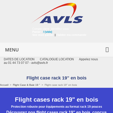
Compte client :
identifiez-vous
Panier :
/
(vide)
Voir mon panier
|
Valider ma commande
MENU
DATES DE LOCATION
CATALOGUE LOCATION
Appelez nous
au 01 44 73 07 07 -
avls@avls.fr
Flight case rack 19" en bois
Accueil
>
Flight Case & Baie 19 "
>
Flight case rack 19" en bois
Flight cases rack 19" en bois
Protection robuste pour équipements au format rack 19 pouces
Découvrez nos flight cases rack 19" en bois, conçus