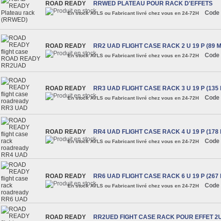
ROAD READY
RRWED PLATEAU POUR RACK D'EFFETS
Code 
En stock AVLS ou Fabricant livré chez vous en 24-72H
ROAD READY
RR2 UAD FLIGHT CASE RACK 2 U 19 P (89 
Code 
En stock AVLS ou Fabricant livré chez vous en 24-72H
ROAD READY
RR3 UAD FLIGHT CASE RACK 3 U 19 P (135
Code 
En stock AVLS ou Fabricant livré chez vous en 24-72H
ROAD READY
RR4 UAD FLIGHT CASE RACK 4 U 19 P (178
Code 
En stock AVLS ou Fabricant livré chez vous en 24-72H
ROAD READY
RR6 UAD FLIGHT CASE RACK 6 U 19 P (267
Code 
En stock AVLS ou Fabricant livré chez vous en 24-72H
ROAD READY
RR2UED FIGHT CASE RACK POUR EFFET 2