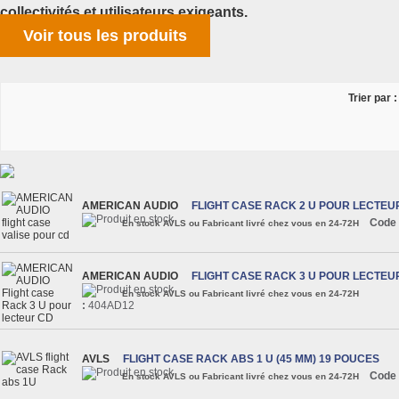
collectivités et utilisateurs exigeants.
Voir tous les produits
Trier par :
AMERICAN AUDIO
FLIGHT CASE RACK 2 U POUR LECTEU
Code 
En stock AVLS ou Fabricant livré chez vous en 24-72H
AMERICAN AUDIO
FLIGHT CASE RACK 3 U POUR LECTEU
En stock AVLS ou Fabricant livré chez vous en 24-72H
:
404AD12
AVLS
FLIGHT CASE RACK ABS 1 U (45 MM) 19 POUCES
Code 
En stock AVLS ou Fabricant livré chez vous en 24-72H