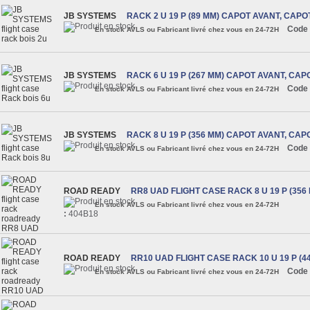
JB SYSTEMS
RACK 2 U 19 P (89 MM) CAPOT AVANT, CAP
Code 
En stock AVLS ou Fabricant livré chez vous en 24-72H
JB SYSTEMS
RACK 6 U 19 P (267 MM) CAPOT AVANT, CA
Code 
En stock AVLS ou Fabricant livré chez vous en 24-72H
JB SYSTEMS
RACK 8 U 19 P (356 MM) CAPOT AVANT, CA
Code 
En stock AVLS ou Fabricant livré chez vous en 24-72H
ROAD READY
RR8 UAD FLIGHT CASE RACK 8 U 19 P (356
En stock AVLS ou Fabricant livré chez vous en 24-72H
:
404B18
ROAD READY
RR10 UAD FLIGHT CASE RACK 10 U 19 P (4
Code 
En stock AVLS ou Fabricant livré chez vous en 24-72H