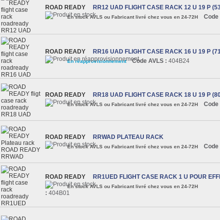
ROAD READY
RR12 UAD FLIGHT CASE RACK 12 U 19 P (5
Code 
En stock AVLS ou Fabricant livré chez vous en 24-72H
ROAD READY
RR16 UAD FLIGHT CASE RACK 16 U 19 P (7
Code AVLS :
404B24
En réapprovisionnement
ROAD READY
RR18 UAD FLIGHT CASE RACK 18 U 19 P (8
Code 
En stock AVLS ou Fabricant livré chez vous en 24-72H
ROAD READY
RRWAD PLATEAU RACK
Code 
En stock AVLS ou Fabricant livré chez vous en 24-72H
ROAD READY
RR1UED FLIGHT CASE RACK 1 U POUR EFF
En stock AVLS ou Fabricant livré chez vous en 24-72H
:
404B01