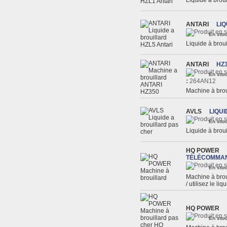
Liquide à brou
ANTARI
LIQ
En stoc
Liquide à bro
ANTARI
HZ
En stoc
:
264AN12
Machine à bro
AVLS
LIQU
En stoc
Liquide à brou
HQ POWER
TÉLÉCOMMAN
En stoc
Machine à br
/ utilisez le 
HQ POWER
En stoc