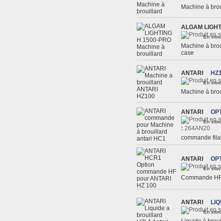
Machine à bro
ALGAM LIGHT
En stoc
Machine à bro
case
ANTARI
HZ
En stoc
Machine à bro
ANTARI
OP
En stoc
:
264AN20
commande fila
ANTARI
OP
En stoc
Commande HF 
ANTARI
LIQ
En stoc