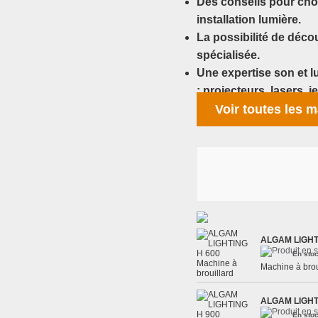
Des conseils pour chois
installation lumière.
La possibilité de déc
spécialisée.
Une expertise son et l
: projecteurs, lasers, j
Voir toutes les m
ALGAM LIGHT
En stoc
Machine à bro
ALGAM LIGHT
En stoc