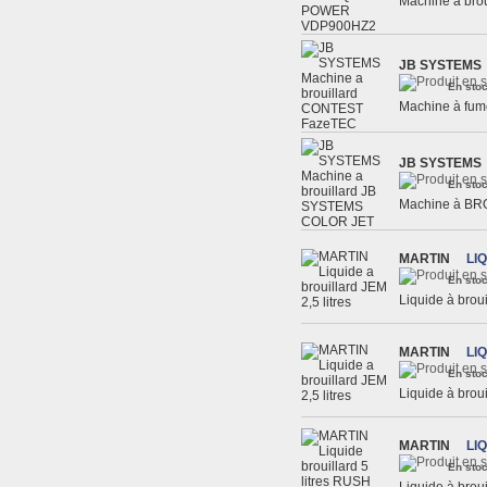
Machine à br
JB SYSTEMS
En stoc
Machine à fu
JB SYSTEMS
En stoc
Machine à BR
MARTIN
LI
En stoc
Liquide à bro
MARTIN
LI
En stoc
Liquide à bro
MARTIN
LI
En stoc