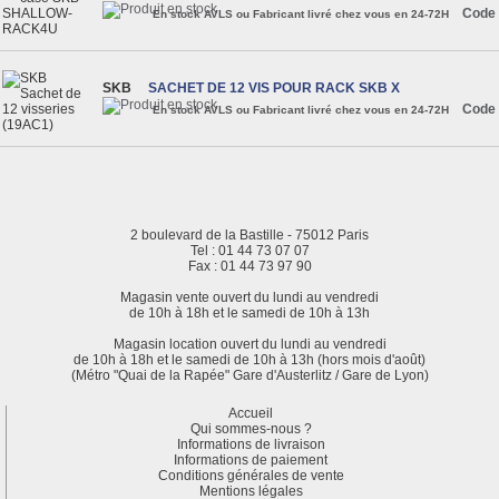
Code 
En stock AVLS ou Fabricant livré chez vous en 24-72H
SKB
SACHET DE 12 VIS POUR RACK SKB X
Code 
En stock AVLS ou Fabricant livré chez vous en 24-72H
2 boulevard de la Bastille - 75012 Paris
Tel : 01 44 73 07 07
Fax : 01 44 73 97 90
Magasin vente ouvert du lundi au vendredi
de 10h à 18h et le samedi de 10h à 13h
Magasin location ouvert du lundi au vendredi
de 10h à 18h et le samedi de 10h à 13h (hors mois d'août)
(Métro "Quai de la Rapée" Gare d'Austerlitz / Gare de Lyon)
Accueil
Qui sommes-nous ?
Informations de livraison
Informations de paiement
Conditions générales de vente
Mentions légales