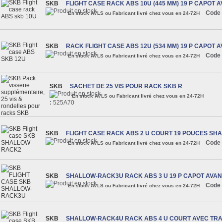
SKB
FLIGHT CASE RACK ABS 10U (445 MM) 19 P CAPOT A
Code 
En stock AVLS ou Fabricant livré chez vous en 24-72H
SKB
RACK FLIGHT CASE ABS 12U (534 MM) 19 P CAPOT 
Code 
En stock AVLS ou Fabricant livré chez vous en 24-72H
SKB
SACHET DE 25 VIS POUR RACK SKB R
En stock AVLS ou Fabricant livré chez vous en 24-72H
:
525A70
SKB
FLIGHT CASE RACK ABS 2 U COURT 19 POUCES S
Code 
En stock AVLS ou Fabricant livré chez vous en 24-72H
SKB
SHALLOW-RACK3U RACK ABS 3 U 19 P CAPOT AVAN
Code 
En stock AVLS ou Fabricant livré chez vous en 24-72H
SKB
SHALLOW-RACK4U RACK ABS 4 U COURT AVEC TR