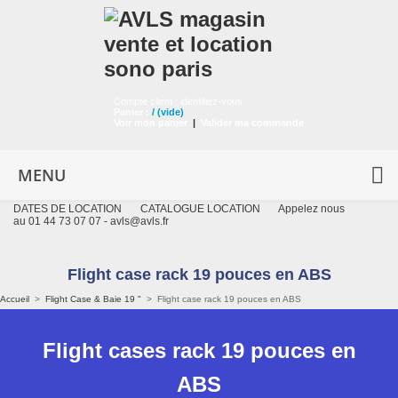
Compte client :
identifiez-vous
Panier :
/
(vide)
Voir mon panier
|
Valider ma commande
MENU
DATES DE LOCATION
CATALOGUE LOCATION
Appelez nous
au 01 44 73 07 07 -
avls@avls.fr
Flight case rack 19 pouces en ABS
Accueil
>
Flight Case & Baie 19 "
>
Flight case rack 19 pouces en ABS
Flight cases rack 19 pouces en
ABS