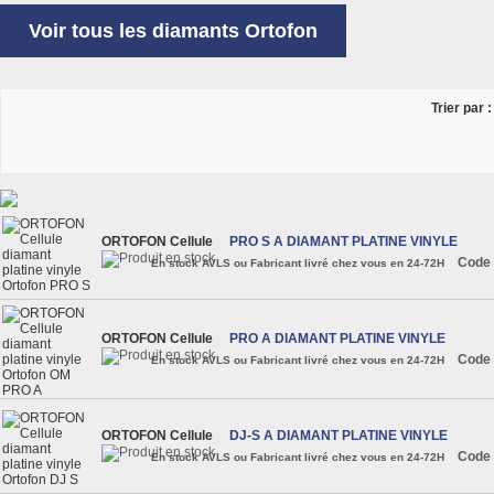
Voir tous les diamants Ortofon
Trier par :
ORTOFON Cellule
PRO S A DIAMANT PLATINE VINYLE
Code 
En stock AVLS ou Fabricant livré chez vous en 24-72H
ORTOFON Cellule
PRO A DIAMANT PLATINE VINYLE
Code 
En stock AVLS ou Fabricant livré chez vous en 24-72H
ORTOFON Cellule
DJ-S A DIAMANT PLATINE VINYLE
Code 
En stock AVLS ou Fabricant livré chez vous en 24-72H