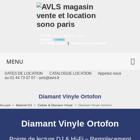
Compte client :
identifiez-vous
Panier :
/
(vide)
Voir mon panier
|
Valider ma commande
MENU
DATES DE LOCATION
CATALOGUE LOCATION
Appelez nous
au 01 44 73 07 07 -
avls@avls.fr
Diamant Vinyle Ortofon
Accueil
>
Matériel DJ
>
Cellule & Diamant Vinyle
>
Diamant Vinyle Ortofon
Diamant Vinyle Ortofon
Pointe de lecture DJ & Hi-Fi – Remplacement