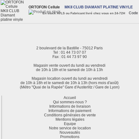
ORTOFON Cellule
MKII CLUB DIAMANT PLATINE VINYLE
Code 
En stock AVLS ou Fabricant livré chez vous en 24-72H
2 boulevard de la Bastille - 75012 Paris
Tel : 01 44 73 07 07
Fax : 01 44 73 97 90
Magasin vente ouvert du lundi au vendredi
de 10h à 18h et le samedi de 10h à 13h
Magasin location ouvert du lundi au vendredi
de 10h à 18h et le samedi de 10h à 13h (hors mois d'août)
(Métro "Quai de la Rapée" Gare d'Austerlitz / Gare de Lyon)
Accueil
Qui sommes-nous ?
Informations de livraison
Informations de paiement
Conditions générales de vente
Mentions légales
Equipe
Notre service de location
Nouveautés
Promotions