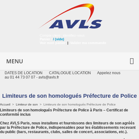
Compte client :
identifiez-vous
Panier :
/
(vide)
Voir mon panier
|
Valider ma commande
MENU
DATES DE LOCATION
CATALOGUE LOCATION
Appelez nous
au 01 44 73 07 07 -
avls@avls.fr
Limiteurs de son homologués Préfecture de Police
Accueil
>
Limiteur de son
>
Limiteurs de son homologués Préfecture de Police
Limiteurs de son homologués Préfecture de Police à Paris – Certificat de
conformité inclus
Chez
AVLS Paris
, nous installons et fournissons des
limiteurs de son agréés
par la Préfecture de Police
, indispensables pour les établissements recevant
du public (bars, restaurants, clubs, salles de concert, associations, etc.).