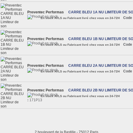
Preventec Performas
CARRE BLEU 1A NU LIMITEUR DE S
Code 
En stock AVLS ou Fabricant livré chez vous en 24-72H
Preventec Performas
CARRE BLEU 1B NU LIMITEUR DE S
Code 
En stock AVLS ou Fabricant livré chez vous en 24-72H
Preventec Performas
CARRE BLEU 2A NU LIMITEUR DE S
Code 
En stock AVLS ou Fabricant livré chez vous en 24-72H
Preventec Performas
CARRE BLEU 2B NU LIMITEUR DE S
En stock AVLS ou Fabricant livré chez vous en 24-72H
:
171P13
2 boulevard de la Bastille - 75012 Paris