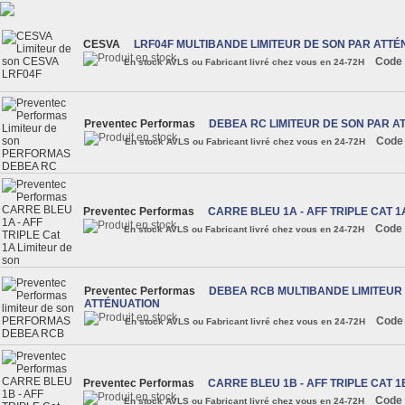
CESVA
LRF04F MULTIBANDE LIMITEUR DE SON PAR ATTÉ
Code 
En stock AVLS ou Fabricant livré chez vous en 24-72H
Preventec Performas
DEBEA RC LIMITEUR DE SON PAR A
Code
En stock AVLS ou Fabricant livré chez vous en 24-72H
Preventec Performas
CARRE BLEU 1A - AFF TRIPLE CAT 1
Code 
En stock AVLS ou Fabricant livré chez vous en 24-72H
Preventec Performas
DEBEA RCB MULTIBANDE LIMITEUR
ATTÉNUATION
Code
En stock AVLS ou Fabricant livré chez vous en 24-72H
Preventec Performas
CARRE BLEU 1B - AFF TRIPLE CAT 1
Code 
En stock AVLS ou Fabricant livré chez vous en 24-72H