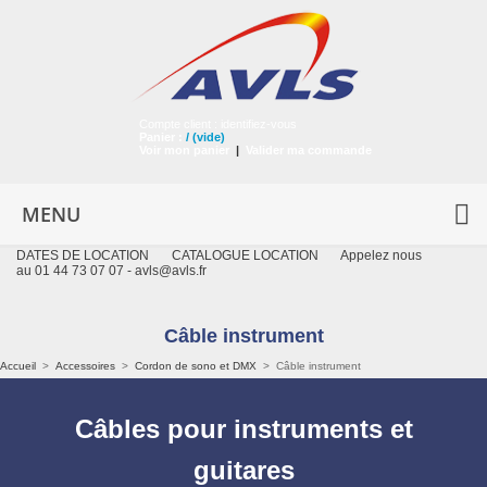
Compte client :
identifiez-vous
Panier :
/
(vide)
Voir mon panier
|
Valider ma commande
MENU
DATES DE LOCATION
CATALOGUE LOCATION
Appelez nous
au 01 44 73 07 07 -
avls@avls.fr
Câble instrument
Accueil
>
Accessoires
>
Cordon de sono et DMX
>
Câble instrument
Câbles pour instruments et
guitares