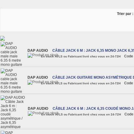
Trier par :
DAP AUDIO
CÂBLE JACK 6 M : JACK 6,35 MONO JACK 6,
Code 
En stock AVLS ou Fabricant livré chez vous en 24-72H
DAP AUDIO
CÂBLE JACK GUITARE MONO ASYMÉTRIQUE 
Code 
En stock AVLS ou Fabricant livré chez vous en 24-72H
DAP AUDIO
CÂBLE JACK 6 M : JACK 6,35 COUDÉ MONO 
Code
En stock AVLS ou Fabricant livré chez vous en 24-72H