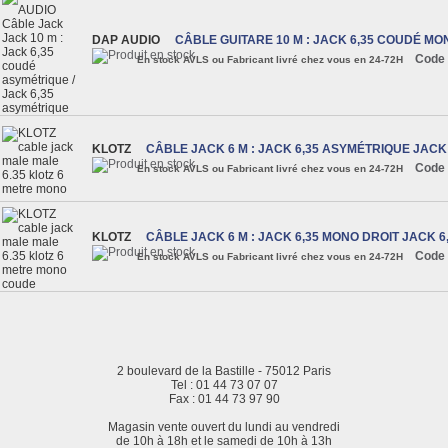
DAP AUDIO
CÂBLE GUITARE 10 M : JACK 6,35 COUDÉ MO
Code 
En stock AVLS ou Fabricant livré chez vous en 24-72H
KLOTZ
CÂBLE JACK 6 M : JACK 6,35 ASYMÉTRIQUE JACK
Code 
En stock AVLS ou Fabricant livré chez vous en 24-72H
KLOTZ
CÂBLE JACK 6 M : JACK 6,35 MONO DROIT JACK 
Code 
En stock AVLS ou Fabricant livré chez vous en 24-72H
2 boulevard de la Bastille - 75012 Paris
Tel : 01 44 73 07 07
Fax : 01 44 73 97 90
Magasin vente ouvert du lundi au vendredi
de 10h à 18h et le samedi de 10h à 13h