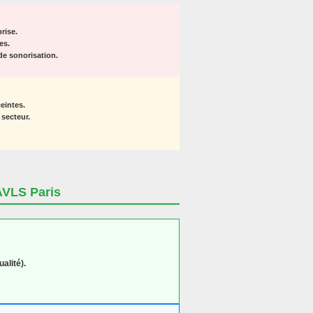
rise.
es.
de sonorisation.
eintes.
secteur.
AVLS Paris
alité).