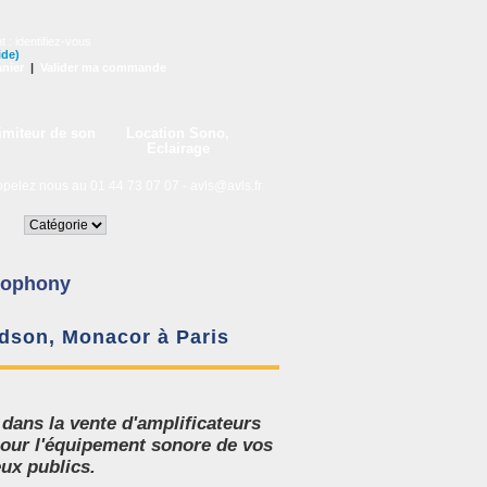
t :
identifiez-vous
ide)
nier
|
Valider ma commande
imiteur de son
Location Sono,
Eclairage
lez nous au 01 44 73 07 07 -
avls@avls.fr
iophony
dson, Monacor à Paris
 dans la
vente d'amplificateurs
 pour l'équipement sonore de vos
eux publics.