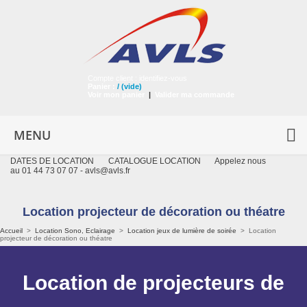
Compte client :
identifiez-vous
Panier :
/
(vide)
Voir mon panier
|
Valider ma commande
MENU
DATES DE LOCATION
CATALOGUE LOCATION
Appelez nous
au 01 44 73 07 07 -
avls@avls.fr
Location projecteur de décoration ou théatre
Accueil
>
Location Sono, Eclairage
>
Location jeux de lumière de soirée
>
Location
projecteur de décoration ou théatre
Location de projecteurs de