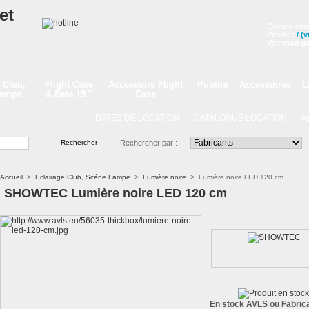
Compte clien
Panier :
/
(v
Voir mon pa
 Club,
Flight Case
Accessoire Flight
Pupitre
Accessoires
L
Lampe
& Baie 19 "
Case
DATES DE LOCATION
CATALOGUE LOCATION
Appe
Rechercher par :
Accueil
>
Eclairage Club, Scéne Lampe
>
Lumière noire
>
Lumière noire LED 120 cm
SHOWTEC Lumière noire LED 120 cm
En stock AVLS ou Fabrica