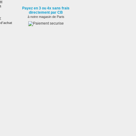
2H
4
Payez en 3 ou 4x sans frais
directement par CB
à notre magasin de Paris
€
 d'achat