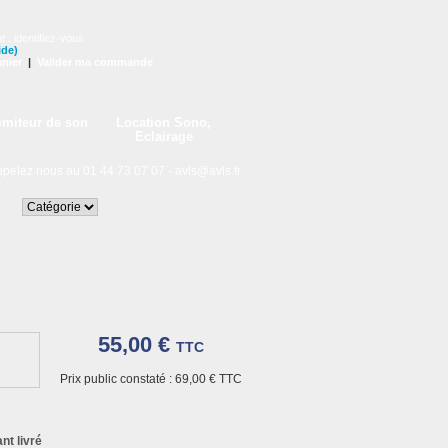
t :
identifiez-vous
ide)
nier
|
Valider ma commande
imiteur de son
Location Sono,
Eclairage
lez nous au 01 44 73 07 07 -
avls@avls.fr
55,00 €
TTC
Prix public constaté :
69,00 €
TTC
nt livré