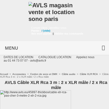
Compte client :
identifiez-vous
Panier :
/
(vide)
Voir mon panier
|
Valider ma commande
MENU
DATES DE LOCATION
CATALOGUE LOCATION
Appelez nous
au 01 44 73 07 07 -
avls@avls.fr
Accueil
>
Accessoires
>
Cordon de sono et DMX
>
Câble audio
>
Câble XLR RCA
>
Câble
XLR Rca 3 m : 2 x XLR mâle / 2 x Rca mâle
AVLS Câble XLR Rca 3 m : 2 x XLR mâle / 2 x Rca
mâle