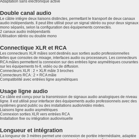
Adaptation sans électronique active
Double canal audio
Le câble intègre deux liaisons distinctes, permettant le transport de deux canaux
audio indépendants. Il peut être utilisé pour un signal stéréo ou pour deux signaux
mono séparés, selon la configuration des équipements connectés.
2 canaux audio indépendants
Utilisation stéréo ou double mono
Connectique XLR et RCA
Les connecteurs XLR mâles sont destinés aux sorties audio professionnelles
telles que consoles de mixage, interfaces audio ou processeurs. Les connecteurs
RCA mâles permettent la connexion sur des entrées ligne asymétriques courantes
sur les équipements hi-fi, vidéo ou de diffusion.
Connecteurs XLR : 2 × XLR mâle 3 broches
Connecteurs RCA : 2 × RCA mâle
Compatibilité avec entrées ligne asymétriques
Usage ligne audio
Ce câble est conçu pour la transmission de signaux audio analogiques de niveau
ligne. Il est utilisé pour interfacer des équipements audio professionnels avec des
systèmes grand public ou des installations audio/vidéo mixtes.
Liaisons ligne audio asymétriques
Connexion sorties XLR vers entrées RCA
Installation fixe ou intégration audiovisuelle
Longueur et intégration
La longueur de 3 mètres permet une connexion de portée intermédiaire, adaptée