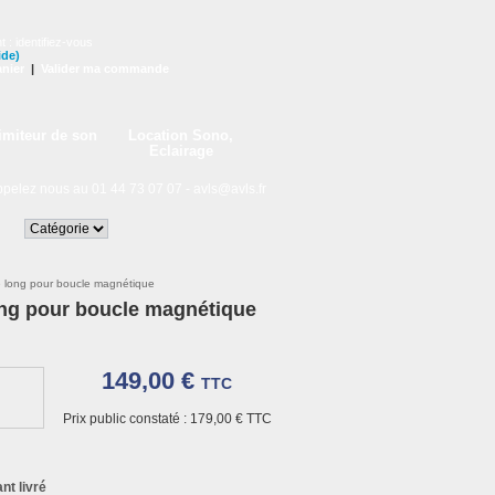
t :
identifiez-vous
ide)
nier
|
Valider ma commande
imiteur de son
Location Sono,
Eclairage
lez nous au 01 44 73 07 07 -
avls@avls.fr
 long pour boucle magnétique
g pour boucle magnétique
149,00 €
TTC
Prix public constaté :
179,00 €
TTC
nt livré