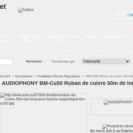
Compte clien
Panier :
/
(v
Voir mon pa
 Club,
Flight Case
Accessoire Flight
Pupitre
Accessoires
L
Lampe
& Baie 19 "
Case
DATES DE LOCATION
CATALOGUE LOCATION
Appe
Rechercher par :
Accueil
>
Sonorisation
>
Installateur Boucle Magnétique
>
BM-Cu50 Ruban de cuivre 50m de
AUDIOPHONY BM-Cu50 Ruban de cuivre 50m de lon
En stock AVLS ou Fabrica