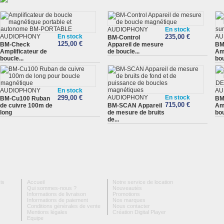
AUDIOPHONY
En stock
AUDIOPHONY
En stock
235,00 €
AU
BM-Control
125,00 €
BM-Check
Appareil de mesure
BM
Amplificateur de
de boucle...
Amp
boucle...
bo
AUDIOPHONY
En stock
AU
299,00 €
AUDIOPHONY
En stock
BM-Cu100 Ruban
BM
715,00 €
de cuivre 100m de
BM-SCAN Appareil
Amp
long
de mesure de bruits
bou
de...
is
Accueil
Notre service de location
Qui sommes-nous ?
Nouveautés
Informations de livraison
Promotions
Informations de paiement
Nos marques
Conditions générales de vente
Nous contacter
Mentions légales
Création Digital Player
Equipe