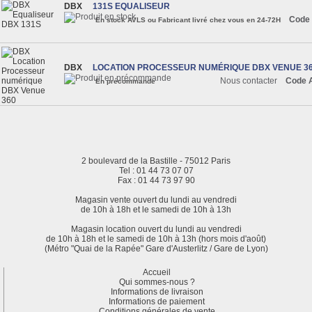
DBX
131S EQUALISEUR
Code 
En stock AVLS ou Fabricant livré chez vous en 24-72H
DBX
LOCATION PROCESSEUR NUMÉRIQUE DBX VENUE 3
Nous contacter
Code 
En précommande
2 boulevard de la Bastille - 75012 Paris
Tel : 01 44 73 07 07
Fax : 01 44 73 97 90
Magasin vente ouvert du lundi au vendredi
de 10h à 18h et le samedi de 10h à 13h
Magasin location ouvert du lundi au vendredi
de 10h à 18h et le samedi de 10h à 13h (hors mois d'août)
(Métro "Quai de la Rapée" Gare d'Austerlitz / Gare de Lyon)
Accueil
Qui sommes-nous ?
Informations de livraison
Informations de paiement
Conditions générales de vente