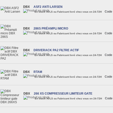
DBX
ASF2 ANTI LARSEN
Code 
En stock AVLS ou Fabricant livré chez vous en 24-72H
DBX
286S PRÉAMPLI MICRO
Code 
En stock AVLS ou Fabricant livré chez vous en 24-72H
DBX
DRIVERACK PA2 FILTRE ACTIF
Code 
En stock AVLS ou Fabricant livré chez vous en 24-72H
DBX
RTAM
Code 
En stock AVLS ou Fabricant livré chez vous en 24-72H
DBX
266 XS COMPRESSEUR LIMITEUR GATE
Code
En stock AVLS ou Fabricant livré chez vous en 24-72H