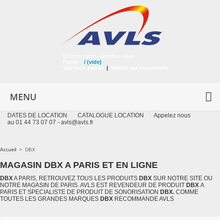
Compte client :
identifiez-vous
Panier :
/
(vide)
Voir mon panier
|
Valider ma commande
MENU
DATES DE LOCATION
CATALOGUE LOCATION
Appelez nous
au 01 44 73 07 07 -
avls@avls.fr
Accueil
>
DBX
MAGASIN DBX A PARIS ET EN LIGNE
DBX
A PARIS, RETROUVEZ TOUS LES PRODUITS
DBX
SUR NOTRE SITE OU
NOTRE MAGASIN DE PARIS. AVLS EST REVENDEUR DE PRODUIT
DBX
A
PARIS ET SPECIALISTE DE PRODUIT DE SONORISATION
DBX.
COMME
TOUTES LES GRANDES MARQUES
DBX
RECOMMANDE AVLS