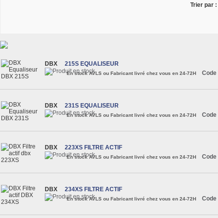
Trier par :
DBX
215S EQUALISEUR
Code 
En stock AVLS ou Fabricant livré chez vous en 24-72H
DBX
231S EQUALISEUR
Code 
En stock AVLS ou Fabricant livré chez vous en 24-72H
DBX
223XS FILTRE ACTIF
Code 
En stock AVLS ou Fabricant livré chez vous en 24-72H
DBX
234XS FILTRE ACTIF
Code 
En stock AVLS ou Fabricant livré chez vous en 24-72H