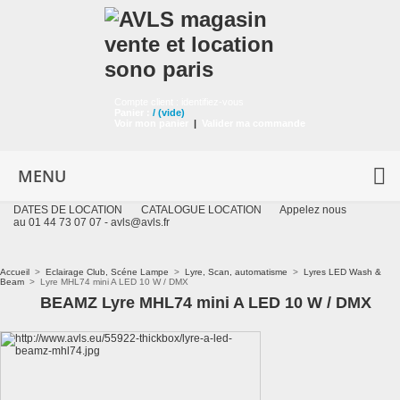
Compte client :
identifiez-vous
Panier :
/
(vide)
Voir mon panier
|
Valider ma commande
MENU
DATES DE LOCATION
CATALOGUE LOCATION
Appelez nous
au 01 44 73 07 07 -
avls@avls.fr
Accueil
>
Eclairage Club, Scéne Lampe
>
Lyre, Scan, automatisme
>
Lyres LED Wash &
Beam
>
Lyre MHL74 mini A LED 10 W / DMX
BEAMZ Lyre MHL74 mini A LED 10 W / DMX