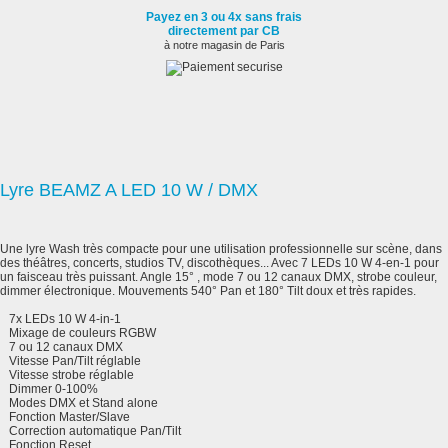
Payez en 3 ou 4x sans frais
directement par CB
à notre magasin de Paris
Lyre BEAMZ A LED 10 W / DMX
Une lyre Wash très compacte pour une utilisation professionnelle sur scène, dans
des théâtres, concerts, studios TV, discothèques... Avec 7 LEDs 10 W 4-en-1 pour
un faisceau très puissant. Angle 15° , mode 7 ou 12 canaux DMX, strobe couleur,
dimmer électronique. Mouvements 540° Pan et 180° Tilt doux et très rapides.
7x LEDs 10 W 4-in-1
Mixage de couleurs RGBW
7 ou 12 canaux DMX
Vitesse Pan/Tilt réglable
Vitesse strobe réglable
Dimmer 0-100%
Modes DMX et Stand alone
Fonction Master/Slave
Correction automatique Pan/Tilt
Fonction Reset