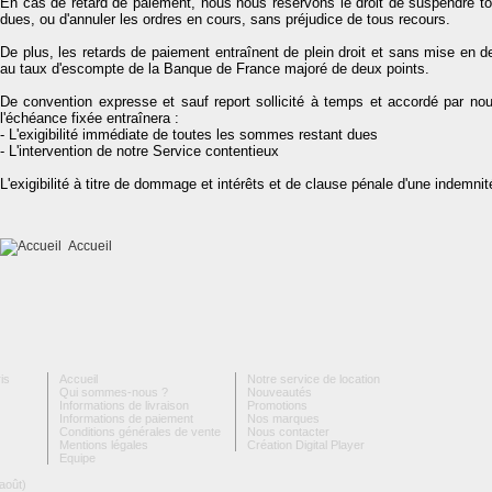
En cas de retard de paiement, nous nous réservons le droit de suspendre t
dues, ou d'annuler les ordres en cours, sans préjudice de tous recours.
De plus, les retards de paiement entraînent de plein droit et sans mise en d
au taux d'escompte de la Banque de France majoré de deux points.
De convention expresse et sauf report sollicité à temps et accordé par no
l'échéance fixée entraînera :
- L'exigibilité immédiate de toutes les sommes restant dues
- L'intervention de notre Service contentieux
L'exigibilité à titre de dommage et intérêts et de clause pénale d'une indemni
Accueil
is
Accueil
Notre service de location
Qui sommes-nous ?
Nouveautés
Informations de livraison
Promotions
Informations de paiement
Nos marques
Conditions générales de vente
Nous contacter
Mentions légales
Création Digital Player
Equipe
août)