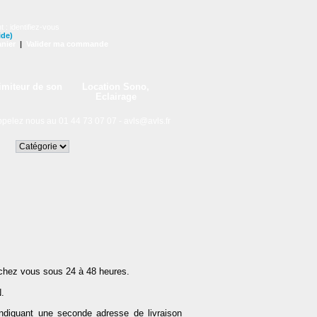
t :
identifiez-vous
ide)
nier
|
Valider ma commande
imiteur de son
Location Sono,
Eclairage
lez nous au 01 44 73 07 07 -
avls@avls.fr
 chez vous sous 24 à 48 heures.
.
ndiquant une seconde adresse de livraison