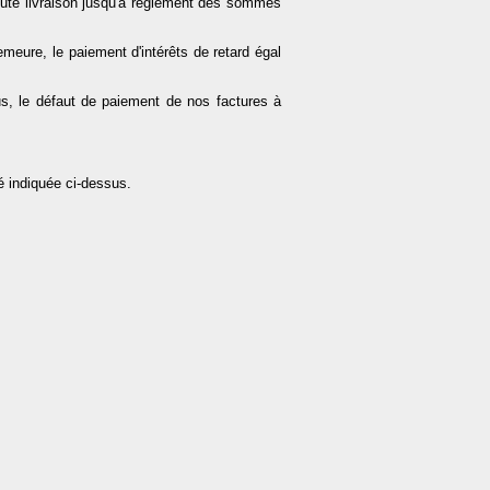
oute livraison jusqu'à règlement des sommes
emeure, le paiement d'intérêts de retard égal
us, le défaut de paiement de nos factures à
té indiquée ci-dessus.