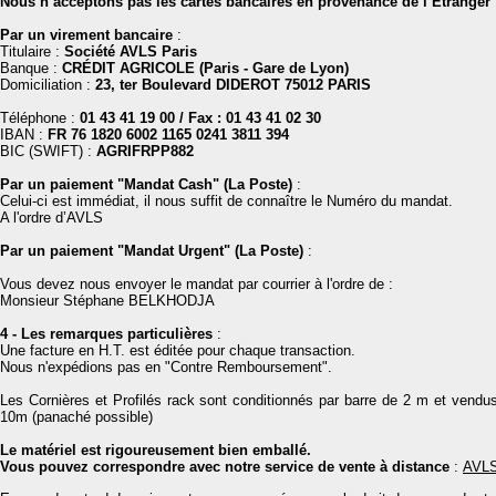
Nous n’acceptons pas les cartes bancaires en provenance de l’Etranger
Par un virement bancaire
:
Titulaire :
Société AVLS Paris
Banque :
CRÉDIT AGRICOLE (Paris - Gare de Lyon)
Domiciliation :
23, ter Boulevard DIDEROT 75012 PARIS
Téléphone :
01 43 41 19 00 / Fax : 01 43 41 02 30
IBAN :
FR 76 1820 6002
1165 0241 3811 394
BIC (SWIFT) :
AGRIFRPP882
Par un paiement "Mandat Cash" (La Post
e)
:
Celui-ci est immédiat, il nous suffit de connaître le Numéro du mandat.
A l'ordre d’AVLS
Par un paiement "Mandat Urgent" (La Poste
)
:
Vous devez nous envoyer le mandat par courrier à l'ordre de :
Monsieur Stéphane BELKHODJA
4 - Les remarques particulières
:
Une facture en H.T. est éditée pour chaque transaction.
Nous n'expédions pas en "Contre Remboursement".
Les Cornières et Profilés rack sont conditionnés par barre de 2 m et vend
10m (panaché possible)
Le matériel est rigoureusement bien emballé.
Vous pouvez correspondre avec notre service de vente à distance
:
AVL