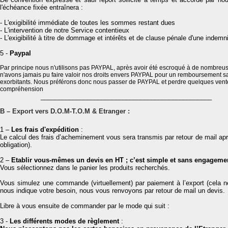
l'échéance fixée entraînera :
- L'exigibilité immédiate de toutes les sommes restant dues
- L'intervention de notre Service contentieux
- L'exigibilité à titre de dommage et intérêts et de clause pénale d'une indemn
5 -
Paypal
Par principe nous n'utilisons pas PAYPAL, après avoir été escroqué à de nombreus
n'avons jamais pu faire valoir nos droits envers PAYPAL pour un remboursement sauf
exorbitants. Nous préférons donc nous passer de PAYPAL et perdre quelques ventes
compréhension
________________________________________________
B – Export vers D.O.M-T.O.M & Etranger :
1 –
Les frais d'expédition
:
Le calcul des frais d’acheminement vous sera transmis par retour de mail apr
obligation).
2 –
Etablir vous-mêmes un devis en HT ; c’est simple et sans engageme
Vous sélectionnez dans le panier les produits recherchés.
Vous simulez une commande (virtuellement) par paiement à l’export (cela n
nous indique votre besoin, nous vous renvoyons par retour de mail un devis.
Libre à vous ensuite de commander par le mode qui suit :
3 -
Les différents modes de règlement
: