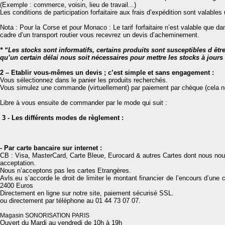
(Exemple : commerce, voisin, lieu de travail...)
Les conditions de participation forfaitaire aux frais d’expédition sont valable
Nota : Pour la Corse et pour Monaco : Le tarif forfaitaire n’est valable que d
cadre d’un transport routier vous recevrez un devis d’acheminement.
* “Les stocks sont informatifs, certains produits sont susceptibles d êt
qu’un certain délai nous soit nécessaires pour mettre les stocks à jours s
2 – Etablir vous-mêmes un devis ; c’est simple et sans engagement :
Vous sélectionnez dans le panier les produits recherchés.
Vous simulez une commande (virtuellement) par paiement par chèque (cela n
Libre à vous ensuite de commander par le mode qui suit :
3 - Les différents modes de règlement :
- Par carte bancaire sur internet
:
CB : Visa, MasterCard, Carte Bleue, Eurocard & autres Cartes dont nous nous
acceptation.
Nous n’acceptons pas les cartes Etrangères.
Avls.eu s’accorde le droit de limiter le montant financier de l’encours d’un
2400 Euros
Directement en ligne sur notre site, paiement sécurisé SSL.
ou directement par téléphone au 01 44 73 07 07.
Magasin SONORISATION PARIS
Ouvert du Mardi au vendredi de 10h à 19h