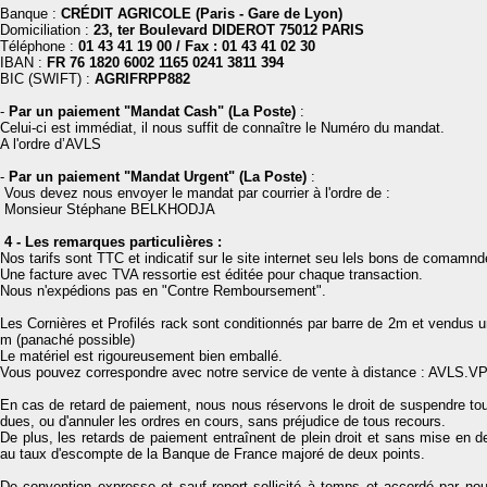
Banque :
CRÉDIT AGRICOLE (Paris - Gare de Lyon)
Domiciliation :
23, ter Boulevard DIDEROT 75012 PARIS
Téléphone :
01 43 41 19 00 / Fax : 01 43 41 02 30
IBAN :
FR 76 1820 6002 1165 0241 3811 394
BIC (SWIFT) :
AGRIFRPP882
-
Par un paiement "Mandat Cash" (La Poste)
:
Celui-ci est immédiat, il nous suffit de connaître le Numéro du mandat.
A l'ordre d’AVLS
-
Par un paiement "Mandat Urgent" (La Poste)
:
Vous devez nous envoyer le mandat par courrier à l'ordre de :
Monsieur Stéphane BELKHODJA
4 - Les remarques particulières :
Nos tarifs sont TTC et indicatif sur le site internet seu lels bons de comamn
Une facture avec TVA ressortie est éditée pour chaque transaction.
Nous n'expédions pas en "Contre Remboursement".
Les Cornières et Profilés rack sont conditionnés par barre de 2m et vendus
m (panaché possible)
Le matériel est rigoureusement bien emballé.
Vous pouvez correspondre avec notre service de vente à distance : AVLS.
En cas de retard de paiement, nous nous réservons le droit de suspendre to
dues, ou d'annuler les ordres en cours, sans préjudice de tous recours.
De plus, les retards de paiement entraînent de plein droit et sans mise en d
au taux d'escompte de la Banque de France majoré de deux points.
De convention expresse et sauf report sollicité à temps et accordé par no