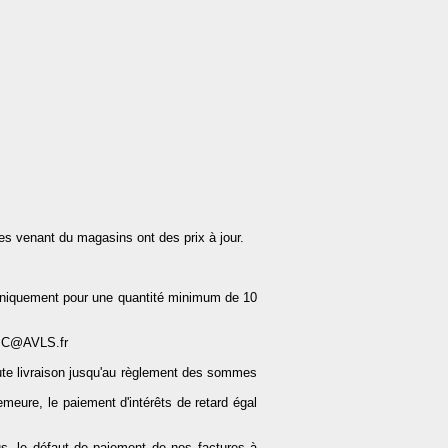
des venant du magasins ont des prix à jour.
 uniquement pour une quantité minimum de 10
VPC@AVLS.fr
ute livraison jusqu'au règlement des sommes
emeure, le paiement d'intérêts de retard égal
us, le défaut de paiement de nos factures à