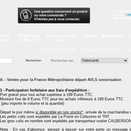
Compte clien
Panier :
/
(v
Voir mon pa
 Club,
Flight Case
Accessoire Flight
Pupitre
Accessoires
L
Lampe
& Baie 19 "
Case
DATES DE LOCATION
CATALOGUE LOCATION
Appe
Rechercher par :
A – Ventes pour la France Métropolitaine départ AVLS sonorisation
:
1 - Participation forfaitaire aux frais d'expédition :
Port gratuit pour tout achat supérieur à 199 Euros TTC.
Montant fixe de 9 Euros TTC pour les achats inférieurs à 199 Euros TTC
(peu importe le volume et la quantité)
Départ le jour même
si disponible en nos stocks*
, arrivée de la marchandise
Les petits colis sont expédiés par La Poste en Colissimo et TNT.
Les gros colis en nombre sont expédiés par transporteur routier CALBERSON
Nota : En cas d’absence, pensez à laisser sur votre porte un message i