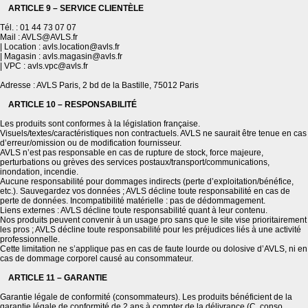
ARTICLE 9 – SERVICE CLIENTÈLE
Tél. : 01 44 73 07 07
Mail : AVLS@AVLS.fr
| Location : avls.location@avls.fr
| Magasin : avls.magasin@avls.fr
| VPC : avls.vpc@avls.fr
Adresse : AVLS Paris, 2 bd de la Bastille, 75012 Paris
ARTICLE 10 – RESPONSABILITÉ
Les produits sont conformes à la législation française.
Visuels/textes/caractéristiques non contractuels. AVLS ne saurait être tenue en cas
d’erreur/omission ou de modification fournisseur.
AVLS n’est pas responsable en cas de rupture de stock, force majeure,
perturbations ou grèves des services postaux/transport/communications,
inondation, incendie.
Aucune responsabilité pour dommages indirects (perte d’exploitation/bénéfice,
etc.). Sauvegardez vos données ; AVLS décline toute responsabilité en cas de
perte de données. Incompatibilité matérielle : pas de dédommagement.
Liens externes : AVLS décline toute responsabilité quant à leur contenu.
Nos produits peuvent convenir à un usage pro sans que le site vise prioritairement
les pros ; AVLS décline toute responsabilité pour les préjudices liés à une activité
professionnelle.
Cette limitation ne s’applique pas en cas de faute lourde ou dolosive d’AVLS, ni en
cas de dommage corporel causé au consommateur.
ARTICLE 11 – GARANTIE
Garantie légale de conformité (consommateurs). Les produits bénéficient de la
garantie légale de conformité de 2 ans à compter de la délivrance (C. conso