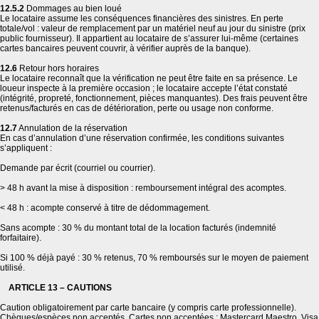
12.5.2
Dommages au bien loué
Le locataire assume les conséquences financières des sinistres. En perte
totale/vol : valeur de remplacement par un matériel neuf au jour du sinistre (prix
public fournisseur). Il appartient au locataire de s’assurer lui-même (certaines
cartes bancaires peuvent couvrir, à vérifier auprès de la banque).
12.6
Retour hors horaires
Le locataire reconnaît que la vérification ne peut être faite en sa présence. Le
loueur inspecte à la première occasion ; le locataire accepte l’état constaté
(intégrité, propreté, fonctionnement, pièces manquantes). Des frais peuvent être
retenus/facturés en cas de détérioration, perte ou usage non conforme.
12.7
Annulation de la réservation
En cas d’annulation d’une réservation confirmée, les conditions suivantes
s’appliquent :
Demande par écrit (courriel ou courrier).
> 48 h avant la mise à disposition : remboursement intégral des acomptes.
< 48 h : acompte conservé à titre de dédommagement.
Sans acompte : 30 % du montant total de la location facturés (indemnité
forfaitaire).
Si 100 % déjà payé : 30 % retenus, 70 % remboursés sur le moyen de paiement
utilisé.
ARTICLE 13 – CAUTIONS
Caution obligatoirement par carte bancaire (y compris carte professionnelle).
Chèques/espèces non acceptés. Cartes non acceptées : Mastercard Maestro, Visa