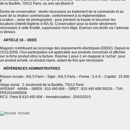
de la Bastille, 75012 Paris, ou avls.vpc@avls.fr
.
Durée de conservation : durée nécessaire au traitement de la commande et au
suivi de la relation commerciale, conformément à la réglementation.
Location – prise de photographie : pour prévenir la fraude et sécuriser les
locations (intérêt légitime d’AVLS). Conservation pour la durée strictement
nécessaire à cette finalité, suppression hors litige. Exercez vos droits via l’adresse
ci-dessus.
ARTICLE 16 – DEEE
Magasin contribuant au recyclage des équipements électriques (DEEE). Depuis le
15/11/2006, l’éco-participation est applicable aux produits concernés et affichée
sur la fiche produit et/ou la facture. Reprise 1-pour-1 en magasin à l’achat : pour
un produit acheté, un produit repris, autant de fois que nécessaire.
RÉFÉRENCES ADMINISTRATIVES
Raison sociale : AVLS Paris – Sigle : AVLS Paris – Forme : S.A.S – Capital : 15 000
€
Siège social : 2, boulevard de la Bastille, 75012 Paris
APE/NAF : 4669A – SIREN : 810 495 606 – SIRET : 810 495 606 00016 – TVA :
FR52810495606
RCS : Paris B 810 495 606 – Immatriculation : 25/03/2015
Accueil