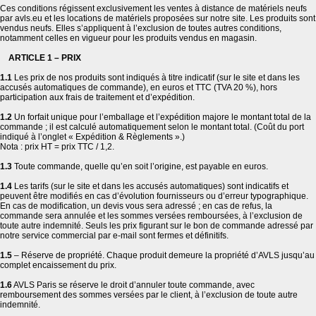
Ces conditions régissent exclusivement les ventes à distance de matériels neufs
par avls.eu et les locations de matériels proposées sur notre site. Les produits sont
vendus neufs. Elles s’appliquent à l’exclusion de toutes autres conditions,
notamment celles en vigueur pour les produits vendus en magasin.
ARTICLE 1 – PRIX
1.1
Les prix de nos produits sont indiqués à titre indicatif (sur le site et dans les
accusés automatiques de commande), en euros et TTC (TVA 20 %), hors
participation aux frais de traitement et d’expédition.
1.2
Un forfait unique pour l’emballage et l’expédition majore le montant total de la
commande ; il est calculé automatiquement selon le montant total. (Coût du port
indiqué à l’onglet « Expédition & Règlements ».)
Nota : prix HT = prix TTC / 1,2.
1.3
Toute commande, quelle qu’en soit l’origine, est payable en euros.
1.4
Les tarifs (sur le site et dans les accusés automatiques) sont indicatifs et
peuvent être modifiés en cas d’évolution fournisseurs ou d’erreur typographique.
En cas de modification, un devis vous sera adressé ; en cas de refus, la
commande sera annulée et les sommes versées remboursées, à l’exclusion de
toute autre indemnité. Seuls les prix figurant sur le bon de commande adressé par
notre service commercial par e-mail sont fermes et définitifs.
1.5
– Réserve de propriété. Chaque produit demeure la propriété d’AVLS jusqu’au
complet encaissement du prix.
1.6
AVLS Paris se réserve le droit d’annuler toute commande, avec
remboursement des sommes versées par le client, à l’exclusion de toute autre
indemnité.