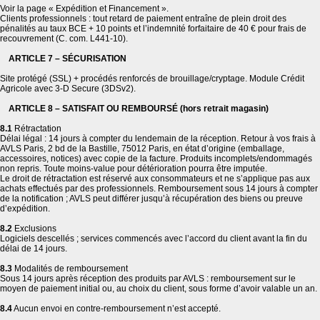
Voir la page « Expédition et Financement ».
Clients professionnels : tout retard de paiement entraîne de plein droit des
pénalités au taux BCE + 10 points et l’indemnité forfaitaire de 40 € pour frais de
recouvrement (C. com. L441-10).
ARTICLE 7 – SÉCURISATION
Site protégé (SSL) + procédés renforcés de brouillage/cryptage. Module Crédit
Agricole avec 3-D Secure (3DSv2).
ARTICLE 8 – SATISFAIT OU REMBOURSÉ (hors retrait magasin)
8.1
Rétractation
Délai légal : 14 jours à compter du lendemain de la réception. Retour à vos frais à
AVLS Paris, 2 bd de la Bastille, 75012 Paris, en état d’origine (emballage,
accessoires, notices) avec copie de la facture. Produits incomplets/endommagés
non repris. Toute moins-value pour détérioration pourra être imputée.
Le droit de rétractation est réservé aux consommateurs et ne s’applique pas aux
achats effectués par des professionnels. Remboursement sous 14 jours à compter
de la notification ; AVLS peut différer jusqu’à récupération des biens ou preuve
d’expédition.
8.2
Exclusions
Logiciels descellés ; services commencés avec l’accord du client avant la fin du
délai de 14 jours.
8.3
Modalités de remboursement
Sous 14 jours après réception des produits par AVLS : remboursement sur le
moyen de paiement initial ou, au choix du client, sous forme d’avoir valable un an.
8.4
Aucun envoi en contre-remboursement n’est accepté.