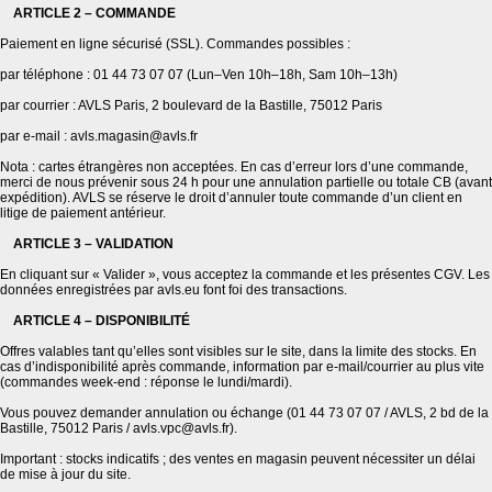
ARTICLE 2 – COMMANDE
Paiement en ligne sécurisé (SSL). Commandes possibles :
par téléphone : 01 44 73 07 07 (Lun–Ven 10h–18h, Sam 10h–13h)
par courrier : AVLS Paris, 2 boulevard de la Bastille, 75012 Paris
par e-mail : avls.magasin@avls.fr
Nota : cartes étrangères non acceptées. En cas d’erreur lors d’une commande,
merci de nous prévenir sous 24 h pour une annulation partielle ou totale CB (avant
expédition). AVLS se réserve le droit d’annuler toute commande d’un client en
litige de paiement antérieur.
ARTICLE 3 – VALIDATION
En cliquant sur « Valider », vous acceptez la commande et les présentes CGV. Les
données enregistrées par avls.eu font foi des transactions.
ARTICLE 4 – DISPONIBILITÉ
Offres valables tant qu’elles sont visibles sur le site, dans la limite des stocks. En
cas d’indisponibilité après commande, information par e-mail/courrier au plus vite
(commandes week-end : réponse le lundi/mardi).
Vous pouvez demander annulation ou échange (01 44 73 07 07 / AVLS, 2 bd de la
Bastille, 75012 Paris / avls.vpc@avls.fr).
Important : stocks indicatifs ; des ventes en magasin peuvent nécessiter un délai
de mise à jour du site.