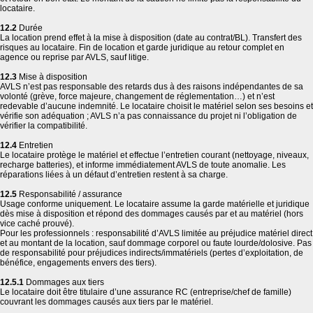
locataire.
12.2
Durée
La location prend effet à la mise à disposition (date au contrat/BL). Transfert des
risques au locataire. Fin de location et garde juridique au retour complet en
agence ou reprise par AVLS, sauf litige.
12.3
Mise à disposition
AVLS n’est pas responsable des retards dus à des raisons indépendantes de sa
volonté (grève, force majeure, changement de réglementation…) et n’est
redevable d’aucune indemnité. Le locataire choisit le matériel selon ses besoins et
vérifie son adéquation ; AVLS n’a pas connaissance du projet ni l’obligation de
vérifier la compatibilité.
12.4
Entretien
Le locataire protège le matériel et effectue l’entretien courant (nettoyage, niveaux,
recharge batteries), et informe immédiatement AVLS de toute anomalie. Les
réparations liées à un défaut d’entretien restent à sa charge.
12.5
Responsabilité / assurance
Usage conforme uniquement. Le locataire assume la garde matérielle et juridique
dès mise à disposition et répond des dommages causés par et au matériel (hors
vice caché prouvé).
Pour les professionnels : responsabilité d’AVLS limitée au préjudice matériel direct
et au montant de la location, sauf dommage corporel ou faute lourde/dolosive. Pas
de responsabilité pour préjudices indirects/immatériels (pertes d’exploitation, de
bénéfice, engagements envers des tiers).
12.5.1
Dommages aux tiers
Le locataire doit être titulaire d’une assurance RC (entreprise/chef de famille)
couvrant les dommages causés aux tiers par le matériel.