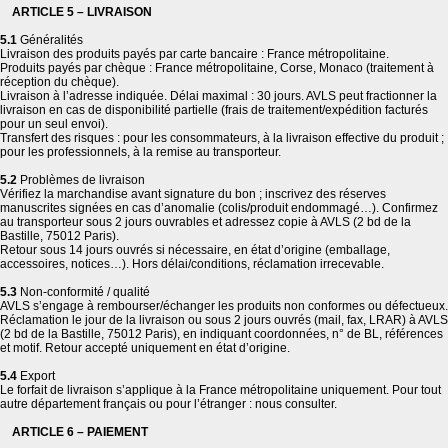
ARTICLE 5 – LIVRAISON
5.1
Généralités
Livraison des produits payés par carte bancaire : France métropolitaine.
Produits payés par chèque : France métropolitaine, Corse, Monaco (traitement à
réception du chèque).
Livraison à l’adresse indiquée. Délai maximal : 30 jours. AVLS peut fractionner la
livraison en cas de disponibilité partielle (frais de traitement/expédition facturés
pour un seul envoi).
Transfert des risques : pour les consommateurs, à la livraison effective du produit ;
pour les professionnels, à la remise au transporteur.
5.2
Problèmes de livraison
Vérifiez la marchandise avant signature du bon ; inscrivez des réserves
manuscrites signées en cas d’anomalie (colis/produit endommagé…). Confirmez
au transporteur sous 2 jours ouvrables et adressez copie à AVLS (2 bd de la
Bastille, 75012 Paris).
Retour sous 14 jours ouvrés si nécessaire, en état d’origine (emballage,
accessoires, notices…). Hors délai/conditions, réclamation irrecevable.
5.3
Non-conformité / qualité
AVLS s’engage à rembourser/échanger les produits non conformes ou défectueux.
Réclamation le jour de la livraison ou sous 2 jours ouvrés (mail, fax, LRAR) à AVLS
(2 bd de la Bastille, 75012 Paris), en indiquant coordonnées, n° de BL, références
et motif. Retour accepté uniquement en état d’origine.
5.4
Export
Le forfait de livraison s’applique à la France métropolitaine uniquement. Pour tout
autre département français ou pour l’étranger : nous consulter.
ARTICLE 6 – PAIEMENT