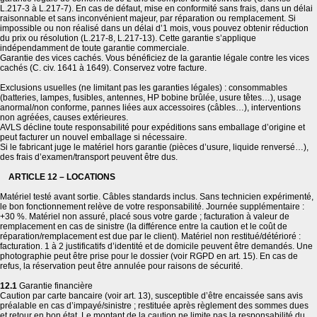
L.217-3 à L.217-7). En cas de défaut, mise en conformité sans frais, dans un délai
raisonnable et sans inconvénient majeur, par réparation ou remplacement. Si
impossible ou non réalisé dans un délai d’1 mois, vous pouvez obtenir réduction
du prix ou résolution (L.217-8, L.217-13). Cette garantie s’applique
indépendamment de toute garantie commerciale.
Garantie des vices cachés. Vous bénéficiez de la garantie légale contre les vices
cachés (C. civ. 1641 à 1649). Conservez votre facture.
Exclusions usuelles (ne limitant pas les garanties légales) : consommables
(batteries, lampes, fusibles, antennes, HP bobine brûlée, usure têtes…), usage
anormal/non conforme, pannes liées aux accessoires (câbles…), interventions
non agréées, causes extérieures.
AVLS décline toute responsabilité pour expéditions sans emballage d’origine et
peut facturer un nouvel emballage si nécessaire.
Si le fabricant juge le matériel hors garantie (pièces d’usure, liquide renversé…),
des frais d’examen/transport peuvent être dus.
ARTICLE 12 – LOCATIONS
Matériel testé avant sortie. Câbles standards inclus. Sans technicien expérimenté,
le bon fonctionnement relève de votre responsabilité. Journée supplémentaire :
+30 %. Matériel non assuré, placé sous votre garde ; facturation à valeur de
remplacement en cas de sinistre (la différence entre la caution et le coût de
réparation/remplacement est due par le client). Matériel non restitué/détérioré :
facturation. 1 à 2 justificatifs d’identité et de domicile peuvent être demandés. Une
photographie peut être prise pour le dossier (voir RGPD en art. 15). En cas de
refus, la réservation peut être annulée pour raisons de sécurité.
12.1
Garantie financière
Caution par carte bancaire (voir art. 13), susceptible d’être encaissée sans avis
préalable en cas d’impayé/sinistre ; restituée après règlement des sommes dues
et retour en bon état. Le montant de la caution ne limite pas la responsabilité du