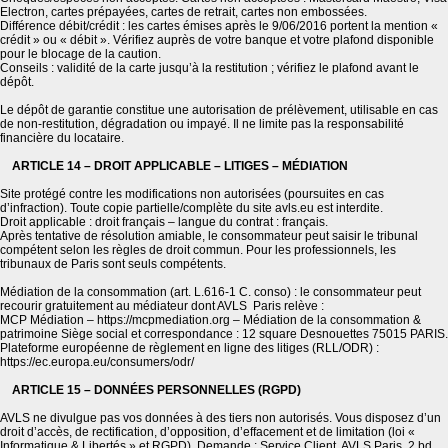
Electron, cartes prépayées, cartes de retrait, cartes non embossées.
Différence débit/crédit : les cartes émises après le 9/06/2016 portent la mention «
crédit » ou « débit ». Vérifiez auprès de votre banque et votre plafond disponible
pour le blocage de la caution.
Conseils : validité de la carte jusqu’à la restitution ; vérifiez le plafond avant le
dépôt.
Le dépôt de garantie constitue une autorisation de prélèvement, utilisable en cas
de non-restitution, dégradation ou impayé. Il ne limite pas la responsabilité
financière du locataire.
ARTICLE 14 – DROIT APPLICABLE – LITIGES – MÉDIATION
Site protégé contre les modifications non autorisées (poursuites en cas
d’infraction). Toute copie partielle/complète du site avls.eu est interdite.
Droit applicable : droit français – langue du contrat : français.
Après tentative de résolution amiable, le consommateur peut saisir le tribunal
compétent selon les règles de droit commun. Pour les professionnels, les
tribunaux de Paris sont seuls compétents.
Médiation de la consommation (art. L.616-1 C. conso) : le consommateur peut
recourir gratuitement au médiateur dont AVLS Paris relève :
MCP Médiation – https://mcpmediation.org – Médiation de la consommation &
patrimoine Siège social et correspondance : 12 square Desnouettes 75015 PARIS.
Plateforme européenne de règlement en ligne des litiges (RLL/ODR) :
https://ec.europa.eu/consumers/odr/
ARTICLE 15 – DONNÉES PERSONNELLES (RGPD)
AVLS ne divulgue pas vos données à des tiers non autorisés. Vous disposez d’un
droit d’accès, de rectification, d’opposition, d’effacement et de limitation (loi «
Informatique & Libertés » et RGPD). Demande : Service Client, AVLS Paris, 2 bd