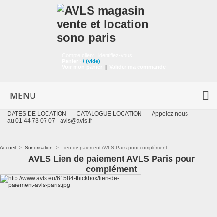
Compte client :
identifiez-vous
Panier :
/
(vide)
Voir mon panier
|
Valider ma commande
MENU
DATES DE LOCATION
CATALOGUE LOCATION
Appelez nous
au 01 44 73 07 07 -
avls@avls.fr
Accueil
>
Sonorisation
>
Lien de paiement AVLS Paris pour complément
AVLS Lien de paiement AVLS Paris pour
complément