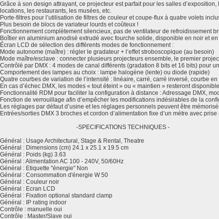
Grâce à son design attrayant, ce projecteur est parfait pour les salles d’exposition,
locations, les restaurants, les musées, etc.
Porte-filtres pour l’utilisation de filtres de couleur et coupe-flux à quatre volets inclu
Plus besoin de blocs de variateur lourds et coûteux !
Fonctionnement complètement silencieux, pas de ventilateur de refroidissement br
Boîtier en aluminium anodisé extrudé avec fourche solide, disponible en noir et en
Écran LCD de sélection des différents modes de fonctionnement :
Mode autonome (maître) : régler le gradateur + l’effet stroboscopique (au besoin)
Mode maître/esclave : connecter plusieurs projecteurs ensemble, le premier proje
Contrôlé par DMX : 4 modes de canal différents (gradation 8 bits et 16 bits) pour un
Comportement des lampes au choix : lampe halogène (lente) ou diode (rapide)
Quatre courbes de variation de l’intensité : linéaire, carré, carré inversé, courbe en
En cas d’échec DMX, les modes « tout éteint » ou « maintien » resteront disponible
Fonctionnalité RDM pour faciliter la configuration à distance : Adressage DMX, mod
Fonction de verrouillage afin d’empêcher les modifications indésirables de la confi
Les réglages par défaut d’usine et les réglages personnels peuvent être mémorisé
Entrées/sorties DMX 3 broches et cordon d’alimentation fixe d’un mètre avec prise
-SPECIFICATIONS TECHNIQUES -
Général : Usage Architectural, Stage & Rental, Theatre
Général : Dimensions (cm) 24.1 x 25.1 x 19.5 cm
Général : Poids (kg) 3.63
Général : Alimentation AC 100 - 240V, 50/60Hz
Général : Etiquette "énergie" Non
Général : Consommation d'énergie W 50
Général : Couleur noir
Général : Ecran LCD
Général : Fixation optional standard clamp
Général : IP rating indoor
Contrôle : manuelle oui
Contrôle : Master/Slave oui