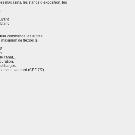
 les magasins, les stands d’exposition, les
s
uyant.
 blanc.
cteur commande les autres.
 maximum de flexibilité.
 S
s.
e canal,...
guration.
s/chargés.
 secteur standard (CEE 7/7)