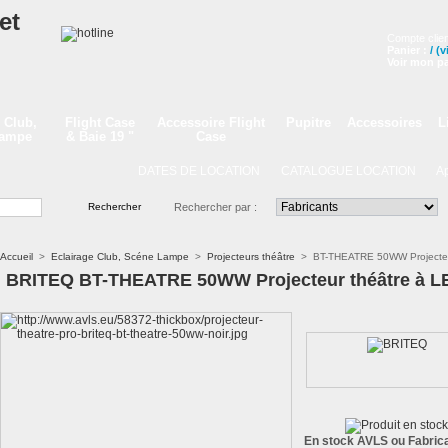
Compte clien
Panier :
/
(v
Voir mon pa
 Club,
Flight Case
Accessoire Flight
Pupitre
Accessoires
L
Lampe
& Baie 19 "
Case
DATES DE LOCATION
CATALOGUE LOCATION
Appe
Rechercher par :
Accueil
>
Eclairage Club, Scéne Lampe
>
Projecteurs théâtre
>
BT-THEATRE 50WW Projecte
BRITEQ BT-THEATRE 50WW Projecteur théâtre à 
En stock AVLS ou Fabrica