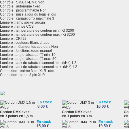
Contrôle : SMART-DMX Non
Contrôle : autonome fixed
Contrôle : programmable Non
Contrôle : mise à jour du logiciel oui
Contrôle : canaux dmx maximale 3
Lumière : lamp socket aucun
Lumière : lampe COB
Lumière : température de couleur min. (K) 3200
Lumière : température de couleur max. (K) 3200
Lumière : CRI 92
Lumière : couleurs Blanc chaud
Lumière : mélanger les couleurs Non
Lumière : fonctions zoom manuel
Lumière : angle faisceau (°) min. 10
Lumière : angle faisceau (°) max. 50
Lumière : taux de rafraîchissement min. (kHz) 1.2
Lumière : taux de rafraîchissement max. (kHz) 1.2
Connexion : entrée 3 pin XLR, rdm
Connexion : sortie 3 pin XLR
En stock
En stock
8,00 €
10,00 €
AVLS
AVLS
AV
Cordon DMX avec
Cordon DMX avec
Co
xlr 3 points en 1,5 m
xlr 3 points en 3 m
xlr
En stock
En stock
15,00 €
19,50 €
AVLS
AVLS
AV