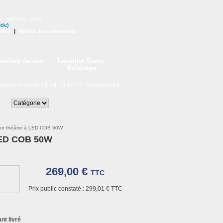
t :
identifiez-vous
ide)
nier
|
Valider ma commande
imiteur de son
Location Sono,
Eclairage
lez nous au 01 44 73 07 07 -
avls@avls.fr
ur théâtre à LED COB 50W
LED COB 50W
269,00 €
TTC
Prix public constaté :
299,01 €
TTC
nt livré