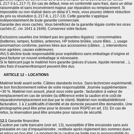
L.217-3 à L.217-7). En cas de défaut, mise en conformité sans frais, dans un délai
raisonnable et sans inconvénient majeur, par réparation ou remplacement. Si
impossible ou non réalisé dans un délai d’1 mois, vous pouvez obtenir réduction
du prix ou résolution (L.217-8, L.217-13). Cette garantie s’applique
indépendamment de toute garantie commerciale.
Garantie des vices cachés. Vous bénéficiez de la garantie légale contre les vices
cachés (C. civ. 1641 à 1649). Conservez votre facture.
Exclusions usuelles (ne limitant pas les garanties légales) : consommables
(batteries, lampes, fusibles, antennes, HP bobine brûlée, usure têtes…), usage
anormal/non conforme, pannes liées aux accessoires (câbles…), interventions
non agréées, causes extérieures.
AVLS décline toute responsabilité pour expéditions sans emballage d’origine et
peut facturer un nouvel emballage si nécessaire.
Si le fabricant juge le matériel hors garantie (pièces d’usure, liquide renversé…),
des frais d’examen/transport peuvent être dus.
ARTICLE 12 – LOCATIONS
Matériel testé avant sortie. Câbles standards inclus. Sans technicien expérimenté,
le bon fonctionnement relève de votre responsabilité. Journée supplémentaire :
+30 %. Matériel non assuré, placé sous votre garde ; facturation à valeur de
remplacement en cas de sinistre (la différence entre la caution et le coût de
réparation/remplacement est due par le client). Matériel non restitué/détérioré :
facturation. 1 à 2 justificatifs d’identité et de domicile peuvent être demandés. Une
photographie peut être prise pour le dossier (voir RGPD en art. 15). En cas de
refus, la réservation peut être annulée pour raisons de sécurité.
12.1
Garantie financière
Caution par carte bancaire (voir art. 13), susceptible d’être encaissée sans avis
préalable en cas d’impayé/sinistre ; restituée après règlement des sommes dues
et retour en bon état. Le montant de la caution ne limite pas la responsabilité du