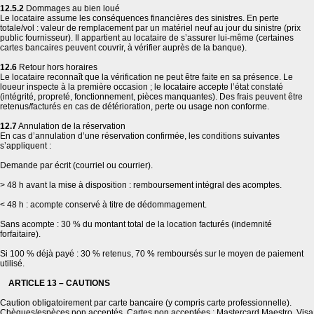
12.5.2
Dommages au bien loué
Le locataire assume les conséquences financières des sinistres. En perte
totale/vol : valeur de remplacement par un matériel neuf au jour du sinistre (prix
public fournisseur). Il appartient au locataire de s’assurer lui-même (certaines
cartes bancaires peuvent couvrir, à vérifier auprès de la banque).
12.6
Retour hors horaires
Le locataire reconnaît que la vérification ne peut être faite en sa présence. Le
loueur inspecte à la première occasion ; le locataire accepte l’état constaté
(intégrité, propreté, fonctionnement, pièces manquantes). Des frais peuvent être
retenus/facturés en cas de détérioration, perte ou usage non conforme.
12.7
Annulation de la réservation
En cas d’annulation d’une réservation confirmée, les conditions suivantes
s’appliquent :
Demande par écrit (courriel ou courrier).
> 48 h avant la mise à disposition : remboursement intégral des acomptes.
< 48 h : acompte conservé à titre de dédommagement.
Sans acompte : 30 % du montant total de la location facturés (indemnité
forfaitaire).
Si 100 % déjà payé : 30 % retenus, 70 % remboursés sur le moyen de paiement
utilisé.
ARTICLE 13 – CAUTIONS
Caution obligatoirement par carte bancaire (y compris carte professionnelle).
Chèques/espèces non acceptés. Cartes non acceptées : Mastercard Maestro, Visa