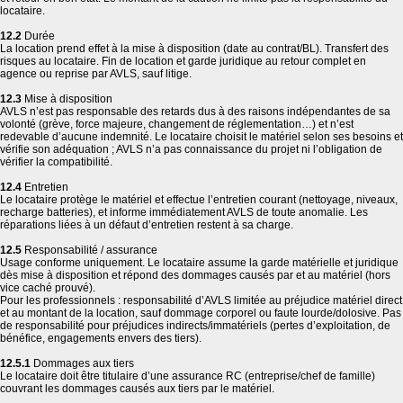
locataire.
12.2
Durée
La location prend effet à la mise à disposition (date au contrat/BL). Transfert des
risques au locataire. Fin de location et garde juridique au retour complet en
agence ou reprise par AVLS, sauf litige.
12.3
Mise à disposition
AVLS n’est pas responsable des retards dus à des raisons indépendantes de sa
volonté (grève, force majeure, changement de réglementation…) et n’est
redevable d’aucune indemnité. Le locataire choisit le matériel selon ses besoins et
vérifie son adéquation ; AVLS n’a pas connaissance du projet ni l’obligation de
vérifier la compatibilité.
12.4
Entretien
Le locataire protège le matériel et effectue l’entretien courant (nettoyage, niveaux,
recharge batteries), et informe immédiatement AVLS de toute anomalie. Les
réparations liées à un défaut d’entretien restent à sa charge.
12.5
Responsabilité / assurance
Usage conforme uniquement. Le locataire assume la garde matérielle et juridique
dès mise à disposition et répond des dommages causés par et au matériel (hors
vice caché prouvé).
Pour les professionnels : responsabilité d’AVLS limitée au préjudice matériel direct
et au montant de la location, sauf dommage corporel ou faute lourde/dolosive. Pas
de responsabilité pour préjudices indirects/immatériels (pertes d’exploitation, de
bénéfice, engagements envers des tiers).
12.5.1
Dommages aux tiers
Le locataire doit être titulaire d’une assurance RC (entreprise/chef de famille)
couvrant les dommages causés aux tiers par le matériel.