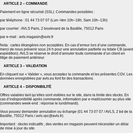
ARTICLE 2 – COMMANDE
Paiement en ligne sécurisé (SSL). Commandes possibles :
par téléphone : 01 44 73 07 07 (Lun–Ven 10h–18h, Sam 10h–13h)
par courrier : AVLS Paris, 2 boulevard de la Bastille, 75012 Paris
par e-mail : avls.magasin@avls.fr
Nota : cartes étrangères non acceptées. En cas d’erreur lors d’une commande,
merci de nous prévenir sous 24 h pour une annulation partielle ou totale CB (avant
expédition). AVLS se réserve le droit d’annuler toute commande d’un client en
litige de paiement antérieur.
ARTICLE 3 – VALIDATION
En cliquant sur « Valider », vous acceptez la commande et les présentes CGV. Les
données enregistrées par avls.eu font foi des transactions.
ARTICLE 4 – DISPONIBILITÉ
Offres valables tant qu’elles sont visibles sur le site, dans la limite des stocks. En
cas d’indisponibilité après commande, information par e-mail/courrier au plus vite
(commandes week-end : réponse le lundi/mardi).
Vous pouvez demander annulation ou échange (01 44 73 07 07 / AVLS, 2 bd de la
Bastille, 75012 Paris / avls.vpc@avls.fr).
Important : stocks indicatifs ; des ventes en magasin peuvent nécessiter un délai
de mise à jour du site.