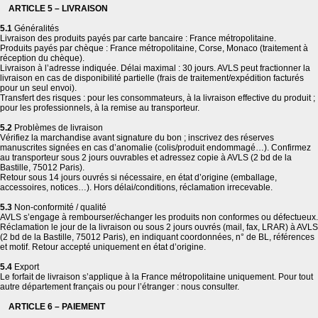
ARTICLE 5 – LIVRAISON
5.1
Généralités
Livraison des produits payés par carte bancaire : France métropolitaine.
Produits payés par chèque : France métropolitaine, Corse, Monaco (traitement à
réception du chèque).
Livraison à l’adresse indiquée. Délai maximal : 30 jours. AVLS peut fractionner la
livraison en cas de disponibilité partielle (frais de traitement/expédition facturés
pour un seul envoi).
Transfert des risques : pour les consommateurs, à la livraison effective du produit ;
pour les professionnels, à la remise au transporteur.
5.2
Problèmes de livraison
Vérifiez la marchandise avant signature du bon ; inscrivez des réserves
manuscrites signées en cas d’anomalie (colis/produit endommagé…). Confirmez
au transporteur sous 2 jours ouvrables et adressez copie à AVLS (2 bd de la
Bastille, 75012 Paris).
Retour sous 14 jours ouvrés si nécessaire, en état d’origine (emballage,
accessoires, notices…). Hors délai/conditions, réclamation irrecevable.
5.3
Non-conformité / qualité
AVLS s’engage à rembourser/échanger les produits non conformes ou défectueux.
Réclamation le jour de la livraison ou sous 2 jours ouvrés (mail, fax, LRAR) à AVLS
(2 bd de la Bastille, 75012 Paris), en indiquant coordonnées, n° de BL, références
et motif. Retour accepté uniquement en état d’origine.
5.4
Export
Le forfait de livraison s’applique à la France métropolitaine uniquement. Pour tout
autre département français ou pour l’étranger : nous consulter.
ARTICLE 6 – PAIEMENT