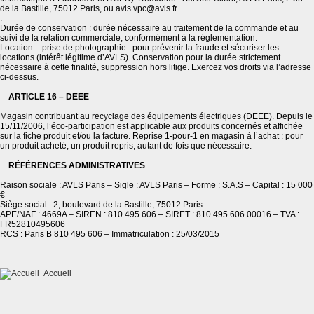
de la Bastille, 75012 Paris, ou avls.vpc@avls.fr
.
Durée de conservation : durée nécessaire au traitement de la commande et au
suivi de la relation commerciale, conformément à la réglementation.
Location – prise de photographie : pour prévenir la fraude et sécuriser les
locations (intérêt légitime d’AVLS). Conservation pour la durée strictement
nécessaire à cette finalité, suppression hors litige. Exercez vos droits via l’adresse
ci-dessus.
ARTICLE 16 – DEEE
Magasin contribuant au recyclage des équipements électriques (DEEE). Depuis le
15/11/2006, l’éco-participation est applicable aux produits concernés et affichée
sur la fiche produit et/ou la facture. Reprise 1-pour-1 en magasin à l’achat : pour
un produit acheté, un produit repris, autant de fois que nécessaire.
RÉFÉRENCES ADMINISTRATIVES
Raison sociale : AVLS Paris – Sigle : AVLS Paris – Forme : S.A.S – Capital : 15 000
€
Siège social : 2, boulevard de la Bastille, 75012 Paris
APE/NAF : 4669A – SIREN : 810 495 606 – SIRET : 810 495 606 00016 – TVA :
FR52810495606
RCS : Paris B 810 495 606 – Immatriculation : 25/03/2015
Accueil