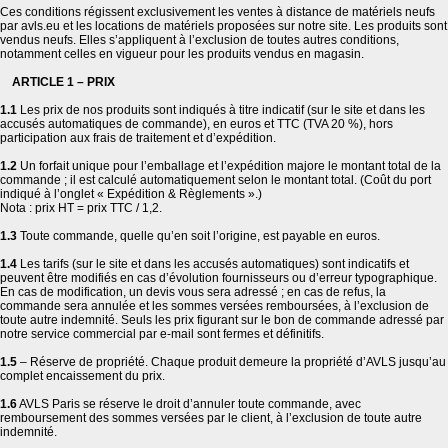
Ces conditions régissent exclusivement les ventes à distance de matériels neufs
par avls.eu et les locations de matériels proposées sur notre site. Les produits sont
vendus neufs. Elles s’appliquent à l’exclusion de toutes autres conditions,
notamment celles en vigueur pour les produits vendus en magasin.
ARTICLE 1 – PRIX
1.1
Les prix de nos produits sont indiqués à titre indicatif (sur le site et dans les
accusés automatiques de commande), en euros et TTC (TVA 20 %), hors
participation aux frais de traitement et d’expédition.
1.2
Un forfait unique pour l’emballage et l’expédition majore le montant total de la
commande ; il est calculé automatiquement selon le montant total. (Coût du port
indiqué à l’onglet « Expédition & Règlements ».)
Nota : prix HT = prix TTC / 1,2.
1.3
Toute commande, quelle qu’en soit l’origine, est payable en euros.
1.4
Les tarifs (sur le site et dans les accusés automatiques) sont indicatifs et
peuvent être modifiés en cas d’évolution fournisseurs ou d’erreur typographique.
En cas de modification, un devis vous sera adressé ; en cas de refus, la
commande sera annulée et les sommes versées remboursées, à l’exclusion de
toute autre indemnité. Seuls les prix figurant sur le bon de commande adressé par
notre service commercial par e-mail sont fermes et définitifs.
1.5
– Réserve de propriété. Chaque produit demeure la propriété d’AVLS jusqu’au
complet encaissement du prix.
1.6
AVLS Paris se réserve le droit d’annuler toute commande, avec
remboursement des sommes versées par le client, à l’exclusion de toute autre
indemnité.