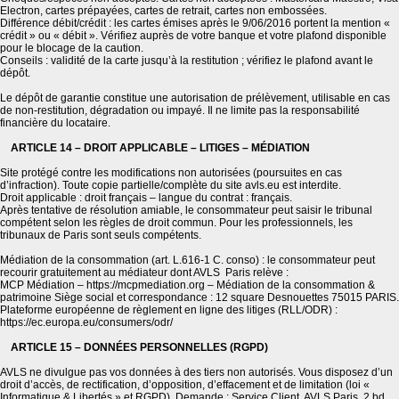
Electron, cartes prépayées, cartes de retrait, cartes non embossées.
Différence débit/crédit : les cartes émises après le 9/06/2016 portent la mention «
crédit » ou « débit ». Vérifiez auprès de votre banque et votre plafond disponible
pour le blocage de la caution.
Conseils : validité de la carte jusqu’à la restitution ; vérifiez le plafond avant le
dépôt.
Le dépôt de garantie constitue une autorisation de prélèvement, utilisable en cas
de non-restitution, dégradation ou impayé. Il ne limite pas la responsabilité
financière du locataire.
ARTICLE 14 – DROIT APPLICABLE – LITIGES – MÉDIATION
Site protégé contre les modifications non autorisées (poursuites en cas
d’infraction). Toute copie partielle/complète du site avls.eu est interdite.
Droit applicable : droit français – langue du contrat : français.
Après tentative de résolution amiable, le consommateur peut saisir le tribunal
compétent selon les règles de droit commun. Pour les professionnels, les
tribunaux de Paris sont seuls compétents.
Médiation de la consommation (art. L.616-1 C. conso) : le consommateur peut
recourir gratuitement au médiateur dont AVLS Paris relève :
MCP Médiation – https://mcpmediation.org – Médiation de la consommation &
patrimoine Siège social et correspondance : 12 square Desnouettes 75015 PARIS.
Plateforme européenne de règlement en ligne des litiges (RLL/ODR) :
https://ec.europa.eu/consumers/odr/
ARTICLE 15 – DONNÉES PERSONNELLES (RGPD)
AVLS ne divulgue pas vos données à des tiers non autorisés. Vous disposez d’un
droit d’accès, de rectification, d’opposition, d’effacement et de limitation (loi «
Informatique & Libertés » et RGPD). Demande : Service Client, AVLS Paris, 2 bd