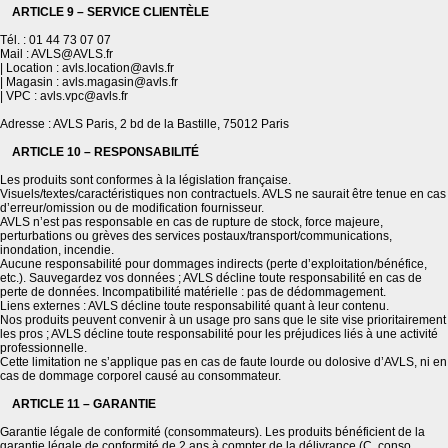
ARTICLE 9 – SERVICE CLIENTÈLE
Tél. : 01 44 73 07 07
Mail : AVLS@AVLS.fr
| Location : avls.location@avls.fr
| Magasin : avls.magasin@avls.fr
| VPC : avls.vpc@avls.fr
Adresse : AVLS Paris, 2 bd de la Bastille, 75012 Paris
ARTICLE 10 – RESPONSABILITÉ
Les produits sont conformes à la législation française.
Visuels/textes/caractéristiques non contractuels. AVLS ne saurait être tenue en cas
d’erreur/omission ou de modification fournisseur.
AVLS n’est pas responsable en cas de rupture de stock, force majeure,
perturbations ou grèves des services postaux/transport/communications,
inondation, incendie.
Aucune responsabilité pour dommages indirects (perte d’exploitation/bénéfice,
etc.). Sauvegardez vos données ; AVLS décline toute responsabilité en cas de
perte de données. Incompatibilité matérielle : pas de dédommagement.
Liens externes : AVLS décline toute responsabilité quant à leur contenu.
Nos produits peuvent convenir à un usage pro sans que le site vise prioritairement
les pros ; AVLS décline toute responsabilité pour les préjudices liés à une activité
professionnelle.
Cette limitation ne s’applique pas en cas de faute lourde ou dolosive d’AVLS, ni en
cas de dommage corporel causé au consommateur.
ARTICLE 11 – GARANTIE
Garantie légale de conformité (consommateurs). Les produits bénéficient de la
garantie légale de conformité de 2 ans à compter de la délivrance (C. conso