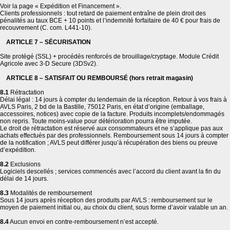
Voir la page « Expédition et Financement ».
Clients professionnels : tout retard de paiement entraîne de plein droit des
pénalités au taux BCE + 10 points et l’indemnité forfaitaire de 40 € pour frais de
recouvrement (C. com. L441-10).
ARTICLE 7 – SÉCURISATION
Site protégé (SSL) + procédés renforcés de brouillage/cryptage. Module Crédit
Agricole avec 3-D Secure (3DSv2).
ARTICLE 8 – SATISFAIT OU REMBOURSÉ (hors retrait magasin)
8.1
Rétractation
Délai légal : 14 jours à compter du lendemain de la réception. Retour à vos frais à
AVLS Paris, 2 bd de la Bastille, 75012 Paris, en état d’origine (emballage,
accessoires, notices) avec copie de la facture. Produits incomplets/endommagés
non repris. Toute moins-value pour détérioration pourra être imputée.
Le droit de rétractation est réservé aux consommateurs et ne s’applique pas aux
achats effectués par des professionnels. Remboursement sous 14 jours à compter
de la notification ; AVLS peut différer jusqu’à récupération des biens ou preuve
d’expédition.
8.2
Exclusions
Logiciels descellés ; services commencés avec l’accord du client avant la fin du
délai de 14 jours.
8.3
Modalités de remboursement
Sous 14 jours après réception des produits par AVLS : remboursement sur le
moyen de paiement initial ou, au choix du client, sous forme d’avoir valable un an.
8.4
Aucun envoi en contre-remboursement n’est accepté.