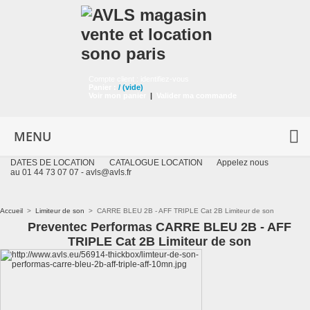
Compte client :
identifiez-vous
Panier :
/
(vide)
Voir mon panier
|
Valider ma commande
MENU
DATES DE LOCATION
CATALOGUE LOCATION
Appelez nous
au 01 44 73 07 07 -
avls@avls.fr
Accueil
>
Limiteur de son
>
CARRE BLEU 2B - AFF TRIPLE Cat 2B Limiteur de son
Preventec Performas CARRE BLEU 2B - AFF
TRIPLE Cat 2B Limiteur de son