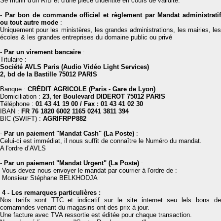
Se munir d'un RIB et d'une pièce d'identité en cours de validité.
- Par bon de commande officiel et règlement par Mandat administratif
ou tout autre mode
:
Uniquement pour les ministères, les grandes administrations, les mairies, les
écoles & les grandes entreprises du domaine public ou privé
-
Par un virement bancaire
:
Titulaire :
Société AVLS Paris (Audio Vidéo Light Services)
2, bd de la Bastille 75012 PARIS
Banque :
CRÉDIT AGRICOLE (Paris - Gare de Lyon)
Domiciliation :
23, ter Boulevard DIDEROT 75012 PARIS
Téléphone :
01 43 41 19 00 / Fax : 01 43 41 02 30
IBAN :
FR 76 1820 6002 1165 0241 3811 394
BIC (SWIFT) :
AGRIFRPP882
-
Par un paiement "Mandat Cash" (La Poste)
:
Celui-ci est immédiat, il nous suffit de connaître le Numéro du mandat.
A l'ordre d’AVLS
-
Par un paiement "Mandat Urgent" (La Poste)
:
Vous devez nous envoyer le mandat par courrier à l'ordre de :
Monsieur Stéphane BELKHODJA
4 - Les remarques particulières :
Nos tarifs sont TTC et indicatif sur le site internet seu lels bons de
comamndes venant du magasins ont des prix à jour.
Une facture avec TVA ressortie est éditée pour chaque transaction.