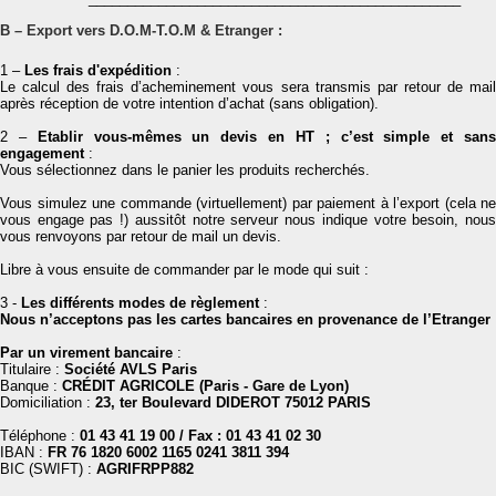
B – Export vers D.O.M-T.O.M & Etranger :
1 –
Les frais d'expédition
:
Le calcul des frais d’acheminement vous sera transmis par retour de mail
après réception de votre intention d’achat (sans obligation).
2 –
Etablir vous-mêmes un devis en HT ; c’est simple et san
engagement
:
Vous sélectionnez dans le panier les produits recherchés.
Vous simulez une commande (virtuellement) par paiement à l’export (cela ne
vous engage pas !) aussitôt notre serveur nous indique votre besoin, nous
vous renvoyons par retour de mail un devis.
Libre à vous ensuite de commander par le mode qui suit :
3 -
Les différents modes de règlement
:
Nous n’acceptons pas les cartes bancaires en provenance de l’Etranger
Par un virement bancaire
:
Titulaire :
Société AVLS Paris
Banque :
CRÉDIT AGRICOLE (Paris - Gare de Lyon)
Domiciliation :
23, ter Boulevard DIDEROT 75012 PARIS
Téléphone :
01 43 41 19 00 / Fax : 01 43 41 02 30
IBAN :
FR 76 1820 6002
1165 0241 3811 394
BIC (SWIFT) :
AGRIFRPP882