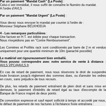
Par un paiement "Mandat Cash" (La Post
e)
:
Celui-ci est immédiat, il nous suffit de connaître le Numéro du mandat.
A l'ordre d’AVLS
Par un paiement "Mandat Urgent" (La Poste
)
:
Vous devez nous envoyer le mandat par courrier à l'ordre de :
Monsieur Stéphane BELKHODJA
4 - Les remarques particulières
:
Une facture en H.T. est éditée pour chaque transaction.
Nous n'expédions pas en "Contre Remboursement".
Les Cornières et Profilés rack sont conditionnés par barre de 2 m et vendus
uniquement pour une quantité minimum de 10m (panaché possible)
Le matériel est rigoureusement bien emballé.
Vous pouvez correspondre avec notre service de vente à distance
AVLS.VPC@AVLS.fr
En cas de retard de paiement, nous nous réservons le droit de suspendre
toute livraison jusqu'à règlement des sommes dues, ou d'annuler les ordres
en cours, sans préjudice de tous recours.
De plus, les retards de paiement entraînent de plein droit et sans mise en
demeure, le paiement d'intérêts de retard égal au taux d'escompte de la
Banque de France majoré de deux points.
De convention expresse et sauf report sollicité à temps et accordé par nous,
le défaut de paiement de nos factures à l'échéance fixée entraînera :