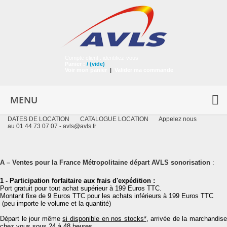
Compte client :
identifiez-vous
Panier :
/
(vide)
Voir mon panier
|
Valider ma commande
MENU
DATES DE LOCATION
CATALOGUE LOCATION
Appelez nous
au 01 44 73 07 07 -
avls@avls.fr
A – Ventes pour la France Métropolitaine départ AVLS sonorisation
:
1 - Participation forfaitaire aux frais d'expédition :
Port gratuit pour tout achat supérieur à 199 Euros TTC.
Montant fixe de 9 Euros TTC pour les achats inférieurs à 199 Euros TTC
(peu importe le volume et la quantité)
Départ le jour même
si disponible en nos stocks*
, arrivée de la marchandis
chez vous sous 24 à 48 heures.