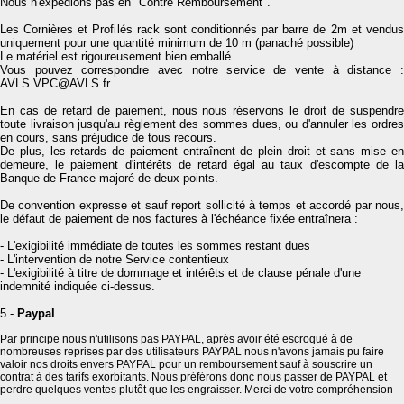
Nous n'expédions pas en "Contre Remboursement".
Les Cornières et Profilés rack sont conditionnés par barre de 2m et vendus
uniquement pour une quantité minimum de 10 m (panaché possible)
Le matériel est rigoureusement bien emballé.
Vous pouvez correspondre avec notre service de vente à distance :
AVLS.VPC@AVLS.fr
En cas de retard de paiement, nous nous réservons le droit de suspendre
toute livraison jusqu'au règlement des sommes dues, ou d'annuler les ordres
en cours, sans préjudice de tous recours.
De plus, les retards de paiement entraînent de plein droit et sans mise en
demeure, le paiement d'intérêts de retard égal au taux d'escompte de la
Banque de France majoré de deux points.
De convention expresse et sauf report sollicité à temps et accordé par nous,
le défaut de paiement de nos factures à l'échéance fixée entraînera :
- L'exigibilité immédiate de toutes les sommes restant dues
- L'intervention de notre Service contentieux
- L'exigibilité à titre de dommage et intérêts et de clause pénale d'une
indemnité indiquée ci-dessus.
5 -
Paypal
Par principe nous n'utilisons pas PAYPAL, après avoir été escroqué à de
nombreuses reprises par des utilisateurs PAYPAL nous n'avons jamais pu faire
valoir nos droits envers PAYPAL pour un remboursement sauf à souscrire un
contrat à des tarifs exorbitants. Nous préférons donc nous passer de PAYPAL et
perdre quelques ventes plutôt que les engraisser. Merci de votre compréhension
________________________________________________