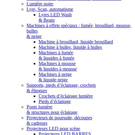
Lumière noire
Lyre, Scan, automatisme
Lyres LED Wash
& Beam
Machines à effets spéciaux : fumée, brouillard, mousse,
bulles
& neige
Machine à brouillard, liquide brouillard
Machine à bulles, liquide à bulles
Machines à fumée
& liquides à fumée
Machines à mousse
& liquides à mousse
Machines à neige
& liquide neige
Supports, pieds d’éclairage, crochets
& élingues
Crochets d’éclairage lumière
Pieds d’éclairage
Ponts lumière
& structures pour éclairage
Projecteurs de poursuite, découpes
& cadreurs
Projecteurs LED pour scène
Projecteurs LED BARRES