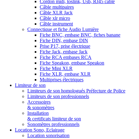
Cordon midi, toslink, Usb, RJ45 cablé
Câble multipaires
Câble XLR Jack
Câble xlr micro
Câble instrument
Connectique et fiche Audio Lumière
Fiche BNC, embase BNC, fiches banane
Fiche DIN, embase DIN
Prise P17, prise électrique
Fiche Jack, embase Jack
Fiche RCA embases RCA
Fiche Speakon, embase Speakon
Fiche Mini XLR
Fiche XLR, embase XLR
Multiprises électriques
Limiteur de son
Limiteurs de son homologués Préfecture de Police
Limiteurs de son professionnels
Accessoires
& sonomètres
Installation
& certificats limiteur de son
Sonomètres professionnels
Location Sono, Eclairage
Location sonorisation