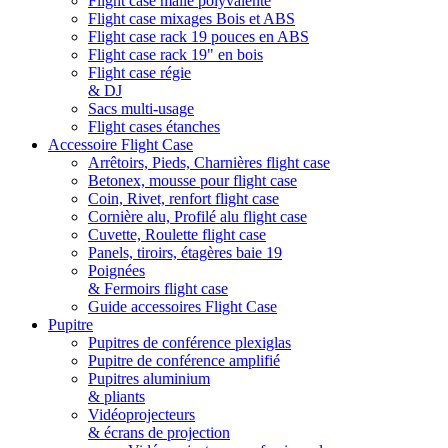
Flight case malle polyvalente
Flight case mixages Bois et ABS
Flight case rack 19 pouces en ABS
Flight case rack 19" en bois
Flight case régie
& DJ
Sacs multi-usage
Flight cases étanches
Accessoire Flight Case
Arrêtoirs, Pieds, Charnières flight case
Betonex, mousse pour flight case
Coin, Rivet, renfort flight case
Cornière alu, Profilé alu flight case
Cuvette, Roulette flight case
Panels, tiroirs, étagères baie 19
Poignées
& Fermoirs flight case
Guide accessoires Flight Case
Pupitre
Pupitres de conférence plexiglas
Pupitre de conférence amplifié
Pupitres aluminium
& pliants
Vidéoprojecteurs
& écrans de projection