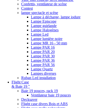
Confettis, ventilateur de scéne
Contest
lampe spectacle et scéne
Lampe à décharge, lampe iodure
Lampe Episcope
Lampe guirlande
Lampe Halogènes
Lampe Led
Lampe lumière noire
Lampe MR 16 - 50 mm
Lampe PAR 16
Lampe PAR 20
Lampe PAR 30
Lampe PAR 36
Lampe PAR 56
Lampe Quartz
Lampes diverses
Ruban Led installation
Flight Case
& Baie 19 "
Baie 19 pouces, rack 19
Ventilateur baie 19 pouces
Decksaver
Flight case divers Bois et ABS