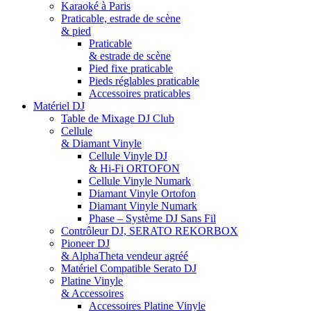
Karaoké à Paris
Praticable, estrade de scène
& pied
Praticable
& estrade de scène
Pied fixe praticable
Pieds réglables praticable
Accessoires praticables
Matériel DJ
Table de Mixage DJ Club
Cellule
& Diamant Vinyle
Cellule Vinyle DJ
& Hi-Fi ORTOFON
Cellule Vinyle Numark
Diamant Vinyle Ortofon
Diamant Vinyle Numark
Phase – Système DJ Sans Fil
Contrôleur DJ, SERATO REKORBOX
Pioneer DJ
& AlphaTheta vendeur agréé
Matériel Compatible Serato DJ
Platine Vinyle
& Accessoires
Accessoires Platine Vinyle