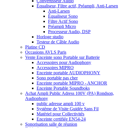
Convertisseur Audio
Équaliseur, Filtre actif, Préampli, Anti-Larsen
Anti-Larsen
Équaliseur Sono
Filtre Actif Sono
Préampli Micro
Processeur Audio, DSP
Horloge studio
Testeur de Câble Audio
Platine CD
Occasions AVLS Paris
Vente Enceinte sono Portable sur Batterie
Accessoires pour Audiophony
Accessoires MIPRO
Enceinte portable AUDIOPHONY
Sono portable pas cher
Enceinte portable MIPRO - ANCHOR
Enceinte Portable Soundboks
Achat Ampli Public Adress 100V (PA) Rondson,
Audiophony
public adresse ampli 100 v
Système de Visite Guidée Sans Fil
Matériel pour Collectivités
Enceinte certifiée EN54-24
Sonorisation salle de réunion