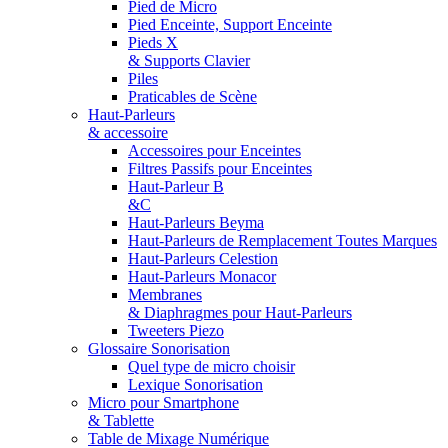
Pied de Micro
Pied Enceinte, Support Enceinte
Pieds X
& Supports Clavier
Piles
Praticables de Scène
Haut-Parleurs
& accessoire
Accessoires pour Enceintes
Filtres Passifs pour Enceintes
Haut-Parleur B
&C
Haut-Parleurs Beyma
Haut-Parleurs de Remplacement Toutes Marques
Haut-Parleurs Celestion
Haut-Parleurs Monacor
Membranes
& Diaphragmes pour Haut-Parleurs
Tweeters Piezo
Glossaire Sonorisation
Quel type de micro choisir
Lexique Sonorisation
Micro pour Smartphone
& Tablette
Table de Mixage Numérique