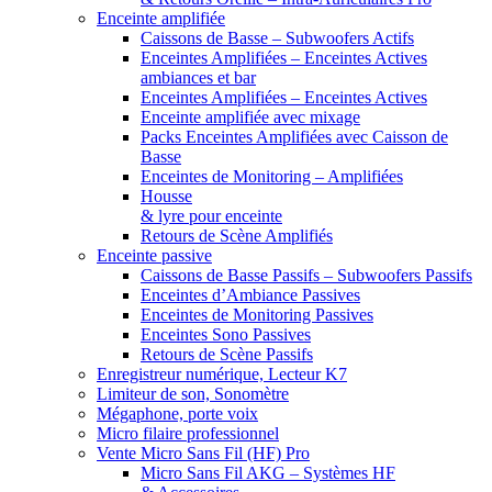
Enceinte amplifiée
Caissons de Basse – Subwoofers Actifs
Enceintes Amplifiées – Enceintes Actives
ambiances et bar
Enceintes Amplifiées – Enceintes Actives
Enceinte amplifiée avec mixage
Packs Enceintes Amplifiées avec Caisson de
Basse
Enceintes de Monitoring – Amplifiées
Housse
& lyre pour enceinte
Retours de Scène Amplifiés
Enceinte passive
Caissons de Basse Passifs – Subwoofers Passifs
Enceintes d’Ambiance Passives
Enceintes de Monitoring Passives
Enceintes Sono Passives
Retours de Scène Passifs
Enregistreur numérique, Lecteur K7
Limiteur de son, Sonomètre
Mégaphone, porte voix
Micro filaire professionnel
Vente Micro Sans Fil (HF) Pro
Micro Sans Fil AKG – Systèmes HF