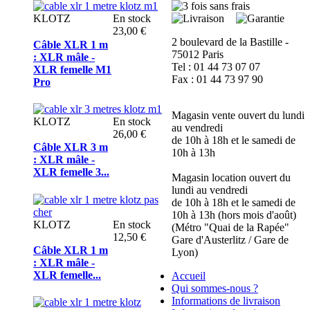
KLOTZ
En stock
23,00 €
2 boulevard de la Bastille -
Câble XLR 1 m
75012 Paris
: XLR mâle -
Tel : 01 44 73 07 07
XLR femelle M1
Fax : 01 44 73 97 90
Pro
Magasin vente ouvert du lundi
KLOTZ
En stock
au vendredi
26,00 €
de 10h à 18h et le samedi de
Câble XLR 3 m
10h à 13h
: XLR mâle -
XLR femelle 3...
Magasin location ouvert du
lundi au vendredi
de 10h à 18h et le samedi de
10h à 13h (hors mois d'août)
KLOTZ
En stock
(Métro "Quai de la Rapée"
12,50 €
Gare d'Austerlitz / Gare de
Câble XLR 1 m
Lyon)
: XLR mâle -
XLR femelle...
Accueil
Qui sommes-nous ?
Informations de livraison