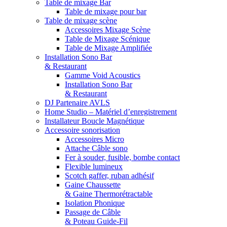
Table de mixage Bar
Table de mixage pour bar
Table de mixage scène
Accessoires Mixage Scène
Table de Mixage Scénique
Table de Mixage Amplifiée
Installation Sono Bar
& Restaurant
Gamme Void Acoustics
Installation Sono Bar
& Restaurant
DJ Partenaire AVLS
Home Studio – Matériel d’enregistrement
Installateur Boucle Magnétique
Accessoire sonorisation
Accessoires Micro
Attache Câble sono
Fer à souder, fusible, bombe contact
Flexible lumineux
Scotch gaffer, ruban adhésif
Gaine Chaussette
& Gaine Thermorétractable
Isolation Phonique
Passage de Câble
& Poteau Guide-Fil