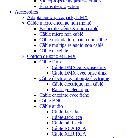
Vidéoprojecteurs professionnels
Écrans de projection
Accessoires
Adaptateur xlr, rca, jack, DMX
Câble micro, enceinte non monté
Boîtier de scène Xlr non cablé
Câble micro non cablé
Câble modulation, patch non câblé
Câble multipaire audio non cablé
Câble enceinte
Cordon de sono et DMX
Câble Dmx
Câble DMX sans prise dmx
Câble DMX avec prise dmx
Câble électrique, rallonge électrique
Câble électrique non câblé
Rallonge électrique
Cable enceinte avec fiche
Câble BNC
Câble audio
Câble Jack Jack
Câble Jack Rca
Câble mini jack
Câble RCA RCA
Câble XLR RCA