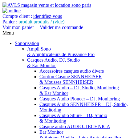
Compte client :
identifiez-vous
Panier :
produit
produits
/
(vide)
Voir mon panier
|
Valider ma commande
Menu
Sonorisation
Ampli Sono
& Amplificateurs de Puissance Pro
Casques Audio, DJ, Studio
& Ear Monitor
Accessoires casques audio divers
Cordon Casque SENNHEISER
& Mousses SENNHEISER
Casques Audio – DJ, Studio, Monitoring
& Ear Monitor
Casques Audio Pioneer – DJ, Monitoring
Casques Audio SENNHEISER – DJ, Studio,
Monitoring
Casques Audio Shure – DJ, Studio
& Monitoring
Casque audio AUDIO-TECHNICA
Ear Monitor
& Retours Oreille – Intra-Auriculaires Pro