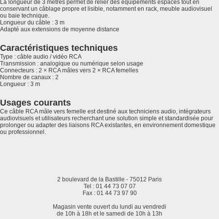
La longueur de 3 mètres permet de relier des équipements espacés tout en
conservant un câblage propre et lisible, notamment en rack, meuble audiovisuel
ou baie technique.
Longueur du câble : 3 m
Adapté aux extensions de moyenne distance
Caractéristiques techniques
Type : câble audio / vidéo RCA
Transmission : analogique ou numérique selon usage
Connecteurs : 2 × RCA mâles vers 2 × RCA femelles
Nombre de canaux : 2
Longueur : 3 m
Usages courants
Ce câble RCA mâle vers femelle est destiné aux techniciens audio, intégrateurs
audiovisuels et utilisateurs recherchant une solution simple et standardisée pour
prolonger ou adapter des liaisons RCA existantes, en environnement domestique
ou professionnel.
2 boulevard de la Bastille - 75012 Paris
Tel : 01 44 73 07 07
Fax : 01 44 73 97 90
Magasin vente ouvert du lundi au vendredi
de 10h à 18h et le samedi de 10h à 13h