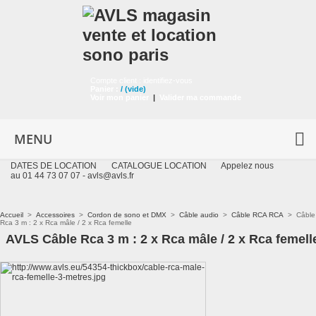
Compte client :
identifiez-vous
Panier :
/
(vide)
Voir mon panier
|
Valider ma commande
MENU
DATES DE LOCATION
CATALOGUE LOCATION
Appelez nous
au 01 44 73 07 07 -
avls@avls.fr
Accueil
>
Accessoires
>
Cordon de sono et DMX
>
Câble audio
>
Câble RCA RCA
>
Câble
Rca 3 m : 2 x Rca mâle / 2 x Rca femelle
AVLS Câble Rca 3 m : 2 x Rca mâle / 2 x Rca femell