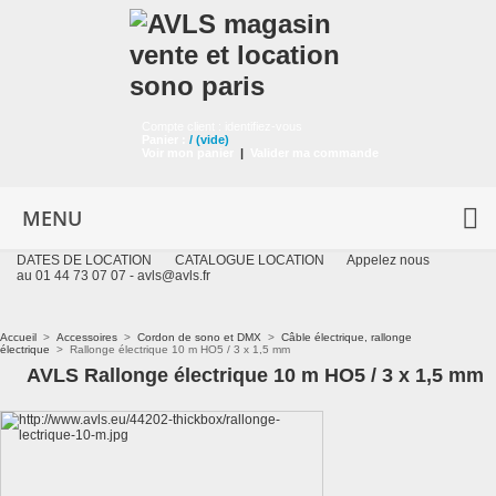
Compte client :
identifiez-vous
Panier :
/
(vide)
Voir mon panier
|
Valider ma commande
MENU
DATES DE LOCATION
CATALOGUE LOCATION
Appelez nous
au 01 44 73 07 07 -
avls@avls.fr
Accueil
>
Accessoires
>
Cordon de sono et DMX
>
Câble électrique, rallonge
électrique
>
Rallonge électrique 10 m HO5 / 3 x 1,5 mm
AVLS Rallonge électrique 10 m HO5 / 3 x 1,5 mm