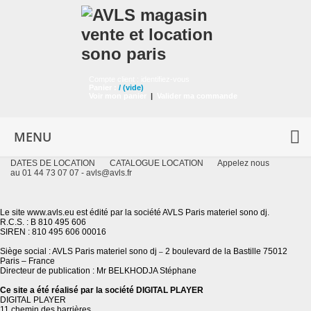
Compte client :
identifiez-vous
Panier :
/
(vide)
Voir mon panier
|
Valider ma commande
MENU
DATES DE LOCATION
CATALOGUE LOCATION
Appelez nous
au 01 44 73 07 07 -
avls@avls.fr
Le site www.avls.eu est édité par la société AVLS Paris materiel sono dj.
R.C.S. : B 810 495 606
SIREN : 810 495 606 00016
Siège social : AVLS Paris materiel sono dj
2 boulevard de la Bastille 75012
–
Paris – France
Directeur de publication : Mr BELKHODJA Stéphane
Ce site a été réalisé par la société DIGITAL PLAYER
DIGITAL PLAYER
11 chemin des barrières